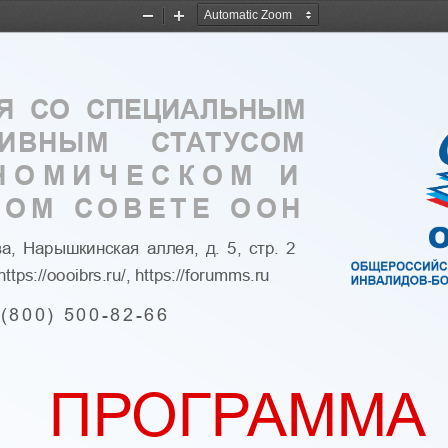
Zoom
Zoom
Out
In
Я  СО  СПЕЦИАЛЬНЫМ 
ТИВНЫМ  СТАТУСОМ
НОМИЧЕСКОМ И 
ОМ СОВЕТЕ ООН
ва, Нарышкинская аллея, д. 5, стр. 2 
https
://  oooibrs
.
ru
/, 
https
://  forumms
.
ru
 8(800)  500
-
82
-
66 
ПРО
ГРАМ
МА