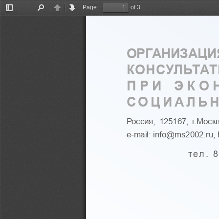
Page:
of 3
Toggle
Find
Previous
Next
Sidebar
ОРГАНИЗАЦИ
КОНСУЛЬТА
ПРИ ЭКО
СОЦИАЛЬН
Россия, 125167, г.Моск
e-mail
:
info
@
ms
2002.
ru
, 
тел.  