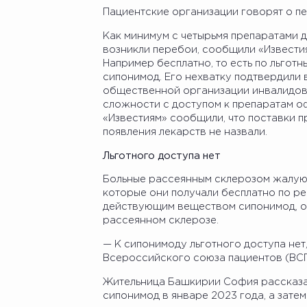
Пациентские организации говорят о пе
Как минимум с четырьмя препаратами 
возникли перебои, сообщили «Известия
Например бесплатно, то есть по льготн
сипонимод. Его нехватку подтвердили
общественной организации инвалидов-
сложности с доступом к препаратам о
«Известиям» сообщили, что поставки п
появления лекарств не назвали.
Льготного доступа нет
Больные рассеянным склерозом жалуют
которые они получали бесплатно по рец
действующим веществом сипонимод, о
рассеянном склерозе.
— К сипонимоду льготного доступа не
Всероссийского союза пациентов (ВСП
Жительница Башкирии София рассказал
сипонимод в январе 2023 года, а затем