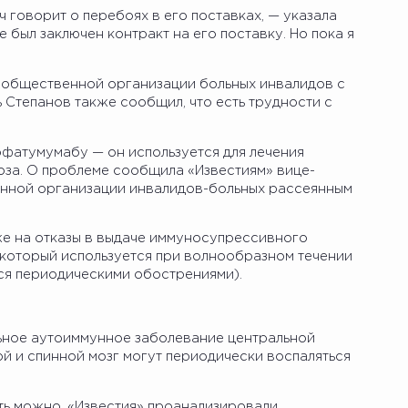
ч говорит о перебоях в его поставках, — указала
е был заключен контракт на его поставку. Но пока я
 общественной организации больных инвалидов с
 Степанов также сообщил, что есть трудности с
офатумумабу — он используется для лечения
за. О проблеме сообщила «Известиям» вице-
нной организации инвалидов-больных рассеянным
же на отказы в выдаче иммуносупрессивного
 который используется при волнообразном течении
ся периодическими обострениями).
ьное аутоиммунное заболевание центральной
й и спинной мозг могут периодически воспаляться
ить можно. «Известия» проанализировали