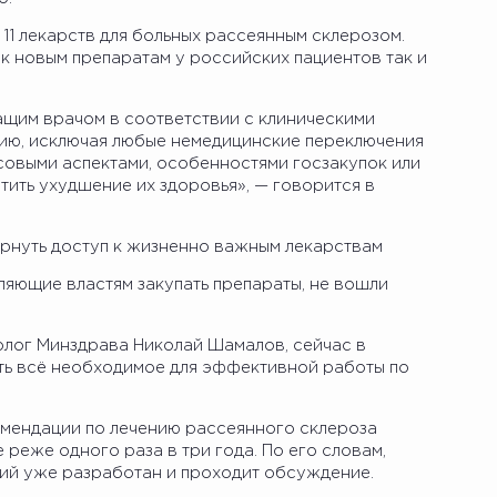
 11 лекарств для больных рассеянным склерозом.
а к новым препаратам у российских пациентов так и
щим врачом в соответствии с клиническими
ию, исключая любые немедицинские переключения
овыми аспектами, особенностями госзакупок или
тить ухудшение их здоровья», — говорится в
ернуть доступ к жизненно важным лекарствам
оляющие властям закупать препараты, не вошли
олог Минздрава Николай Шамалов, сейчас в
ть всё необходимое для эффективной работы по
комендации по лечению рассеянного склероза
реже одного раза в три года. По его словам,
ий уже разработан и проходит обсуждение.