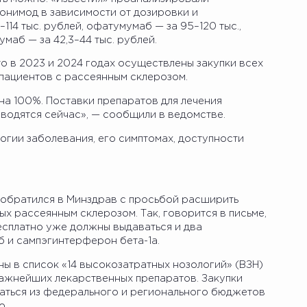
понимод в зависимости от дозировки и
14 тыс. рублей, офатумумаб — за 95–120 тыс.,
умаб — за 42,3–44 тыс. рублей.
о в 2023 и 2024 годах осуществлены закупки всех
 пациентов с рассеянным склерозом.
на 100%. Поставки препаратов для лечения
водятся сейчас», — сообщили в ведомстве.
огии заболевания, его симптомах, доступности
обратился в Минздрав с просьбой расширить
 рассеянным склерозом. Так, говорится в письме,
есплатно уже должны выдаваться и два
 и сампэгинтерферон бета-1а.
ы в список «14 высокозатратных нозологий» (ВЗН)
ажнейших лекарственных препаратов. Закупки
аться из федерального и регионального бюджетов
о.