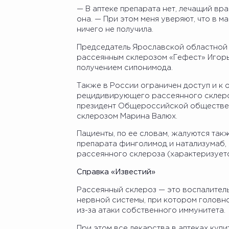
— В аптеке препарата нет, лечащий вра
она. — При этом меня уверяют, что в ма
ничего не получила.
Председатель Ярославской областной
рассеянным склерозом «Гефест» Игорь
получением сипонимода.
Также в России ограничен доступ и к 
рецидивирующего рассеянного склеро
президент Общероссийской обществе
склерозом Марина Валюх.
Пациенты, по ее словам, жалуются так
препарата финголимод и натализумаб,
рассеянного склероза (характеризует
Справка «Известий»
Рассеянный склероз — это воспалител
нервной системы, при котором головно
из-за атаки собственного иммунитета.
При этом все лекарства в аптеках куп