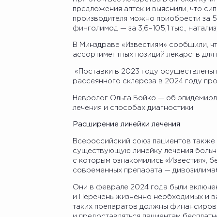
предложения аптек и выяснили, что си
производителя можно приобрести за 5–1
финголимод — за 3,6–105,1 тыс., натализ
В Минздраве «Известиям» сообщили, чт
ассортиментных позиций лекарств для
«Поставки в 2023 году осуществлены 
рассеянного склероза в 2024 году про
Невролог Ольга Бойко — об эпидемиол
лечения и способах диагностики
Расширение линейки лечения
Всероссийский союз пациентов также 
существующую линейку лечения больных
с которым ознакомились «Известия», б
современных препарата — дивозилимаб
Они в феврале 2024 года были включен
и Перечень жизненно необходимых и в
таких препаратов должны финансиров
и предоставляться пациентам бесплатн