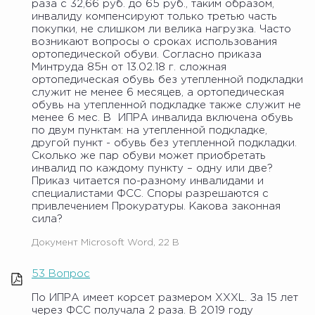
раза с 32,66 руб. до 65 руб., таким образом,
инвалиду компенсируют только третью часть
покупки, не слишком ли велика нагрузка. Часто
возникают вопросы о сроках использования
ортопедической обуви. Согласно приказа
Минтруда 85н от 13.02.18 г. сложная
ортопедическая обувь без утепленной подкладки
служит не менее 6 месяцев, а ортопедическая
обувь на утепленной подкладке также служит не
менее 6 мес. В ИПРА инвалида включена обувь
по двум пунктам: на утепленной подкладке,
другой пункт - обувь без утепленной подкладки.
Сколько же пар обуви может приобретать
инвалид по каждому пункту – одну или две?
Приказ читается по-разному инвалидами и
специалистами ФСС. Споры разрешаются с
привлечением Прокуратуры. Какова законная
сила?
Документ Microsoft Word, 22 B
53 Вопрос
По ИПРА имеет корсет размером XXXL. За 15 лет
через ФСС получала 2 раза. В 2019 году