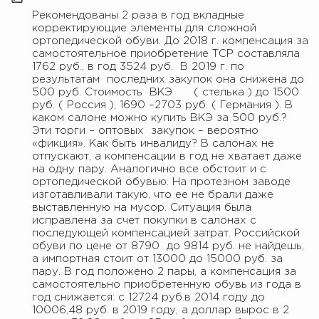
Рекомендованы 2 раза в год вкладные
корректирующие элементы для сложной
ортопедической обуви. До 2018 г. компенсация за
самостоятельное приобретение ТСР составляла
1762 руб., в год 3524 руб. В 2019 г. по
результатам последних закупок она снижена до
500 руб. Стоимость ВКЭ ( стелька ) до 1500
руб. ( Россия ), 1690 –2703 руб. ( Германия ). В
каком салоне можно купить ВКЭ за 500 руб.?
Эти торги – оптовых закупок – вероятно
«фикция». Как быть инвалиду? В салонах не
отпускают, а компенсации в год не хватает даже
на одну пару. Аналогично все обстоит и с
ортопедической обувью. На протезном заводе
изготавливали такую, что ее не брали даже
выставленную на мусор. Ситуация была
исправлена за счет покупки в салонах с
последующей компенсацией затрат. Российской
обуви по цене от 8790 до 9814 руб. не найдешь,
а импортная стоит от 13000 до 15000 руб. за
пару. В год положено 2 пары, а компенсация за
самостоятельно приобретенную обувь из года в
год снижается: с 12724 руб.в 2014 году до
10006,48 руб. в 2019 году, а доллар вырос в 2