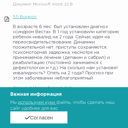
Документ Microsoft Word, 22 B
55 Вопрос
В возрасте 6 мес. был установлен диагноз
«синдром Веста». В 1 год установили категорию
ребенок-инвалид на 2 года. Сейчас идем на
переосвидетельствование. Динамики
поожительной нет, приступы сохраняются,
психомоторная задержка, несмотря на
принимаемое лечение (депакин и сабрил) и
реабилитацию (постоянно занимаемся с
дефектологом и т.д.). На сколько нам установят
инвалидность? Опять на 2 года? Прогноз при
этом заболевании неблагоприятный.
Документ Microsoft Word, 19 B
Важная информация
56 Вопрос
Мы
используем куки
файлы, чтобы сделать наш
сайт удобнее для вас
Инсулинзависимый сахарный диабет у сына,
сейчас компенсированный, без осложнений,
Согласен
регулярно контролируем сахар, считаем ХЕ,
делаем иньекции и тд., уже научился сам считать