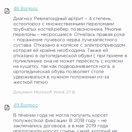
48 Вопрос
Диагноз: Ревматоидный артрит – 4 степень,
остеопороз с множественными переломами
трубчатых костей,ребер, позвоночника. Многие
переломы – несросшиеся. Отнялась правая рука
– поражение лучевого нерва лучезапястного
сустава. Отказано в коляске с электроприводом ,
которая ей крайне необходима. Также ей
отказано в ортопедической обуви ( при приеме в
поликлинике она не может пересесть с коляски
на кушетку, так как подворачивается нога, а
ортопедическая обувь позволяет стопе
удерживаться в нужном положении из-за
жесткой пятки).
Документ Microsoft Word, 27 B
49 Вопрос
В течении года не могла получить корсет
полужесткой фиксации. В 2018 году – не
заключались договора, а в мае 2019 года
предложили корсет (очень узкий, который не