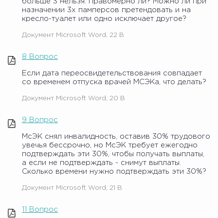
больше 3 нельзя. Правомерно ли? Можно ли при
назначении 3х памперсов претендовать и на
кресло-туалет или одно исключает другое?
Документ Microsoft Word, 22 B
8 Вопрос
Если дата переосвидетельствования совпадает
со временем отпуска врачей МСЭКа, что делать?
Документ Microsoft Word, 20 B
9 Вопрос
МсЭК снял инвалидность, оставив 30% трудового
увечья бессрочно, но МсЭК требует ежегодно
подтверждать эти 30%, чтобы получать выплаты,
а если не подтверждать - снимут выплаты.
Сколько времени нужно подтверждать эти 30%?
Документ Microsoft Word, 21 B
11 Вопрос