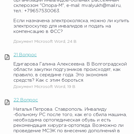
организации инвалидов-больных рассеянным
склерозом "Опора-М", e-mail: mvalyukh@mail.ru,
тел.: +79657530063.
Если назначена электроколяска, можно ли купить
электроскутер для инвалидов и подать на
компенсацию в ФСС?
Документ Microsoft Word, 24 B
21 Вопрос
Едигарова Галина Алексеевна. В Волгоградской
области закупки подгузников происходят, как
правило, в середине года. Это экономия
средств? Как с этим бороться.
Документ Microsoft Word, 19 B
22 Вопрос
Наталья Петрова. Ставрополь. Инвалиду
-больному РС после того, как его сбила машина,
необходима ортопедическая обувь и есть
рекомендация хирурга-ортопеда. Возможно ли
проведение МСЭК по внесению дополнений в