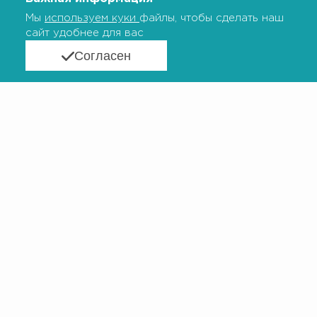
Доступность инновационной генетической
Мы
используем куки
файлы, чтобы сделать наш
терапии для пациентов с орфанными
сайт удобнее для вас
заболеваниями в России
Согласен
Форум
VIII Всероссийский форум по орфанным
заболеваниям