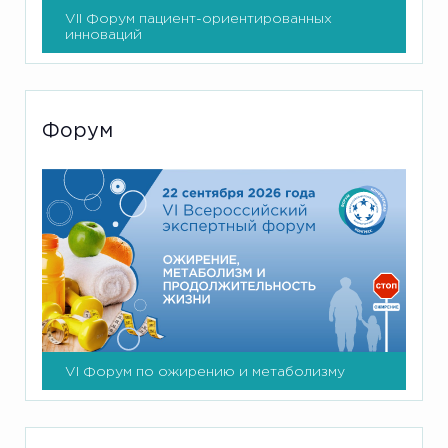
VII Форум пациент-ориентированных
инноваций
Форум
VI Форум по ожирению и метаболизму