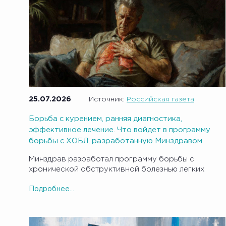
25.07.2026
Источник:
Российская газета
Борьба с курением, ранняя диагностика,
эффективное лечение. Что войдет в программу
борьбы с ХОБЛ, разработанную Минздравом
Минздрав разработал программу борьбы с
хронической обструктивной болезнью легких
Подробнее...