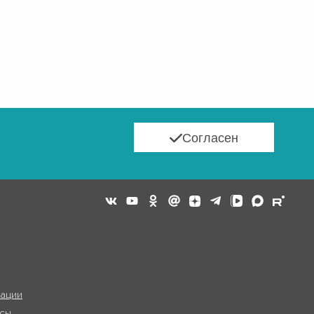
Согласен
ации
сы