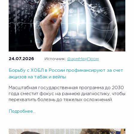
24.07.2026
Источник:
ФармМедПром
Борьбу с ХОБЛ в России профинансируют за счет
акцизов на табак и вейпы
Масштабная государственная программа до 2030
года сместит фокус на раннюю диагностику, чтобы
перехватить болезнь до тяжелых осложнений.
Подробнее...