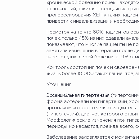
хронической болезнью почек находятс
осложнений, таких как сердечные прис
прогрессирования ХБП у таких пациент
привести к инвалидизации и необходим
Несмотря на то что 60% пациентов о
почек, только 45% из них сдавали анал
показывают, что многие пациенты не п
заметили изменений в терапии после д
знает стадию своей болезни, а 19% от
Контроль состояния почек и своевреме
жизнь более 10 000 таких пациентов, 
Уточнения
Эссенциа́льная гипертензи́я
(гипертониче
форма артериальной гипертензии, хро
признаком которого является длитель
(гипертензия), диагноз которого стави
Морфологические изменения при гипер
периоды, но касаются, прежде всего, с
Заболевание закрепляется с момента 