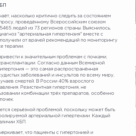
ХБП
аёт, насколько критично следить за состоянием
 опросу, проведённому Всероссийским союзом
 5465 людей из 73 регионов страны. Выяснилось,
иагноз "артериальная гипертензия" вместе с
 получили от врачей рекомендаций по мониторингу
е терапии.
ривести к значительным проблемам с почками,
 трансплантации. Согласно данным Всемирной
гипертония — это самая распространённая
удистых заболеваний и инсультов по всему миру,
учаев смертей. В России 40% взрослого
вления. Резистентная гипертония, не
ьзовании комбинации трёх препаратов, особенно
почек.
ется серьёзной проблемой, поскольку может быть
тролируемой артериальной гипертензии. Каждый
аличии ХБП.
ёркивает, что пациенты с гипертонией и