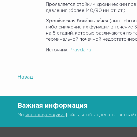
Проявляется стойким хроническим пов
давления (более 140/90 мм рт. ст.).
Хрони́ческая боле́знь по́чек
(англ. chron
либо снижение их функции в течение 
на 5 стадий, которые различаются по т
терминальной почечной недостаточнос
Источник:
Pravda.ru
Назад
Важная информация
Мы
используем куки
файлы, чтобы сделать наш сайт