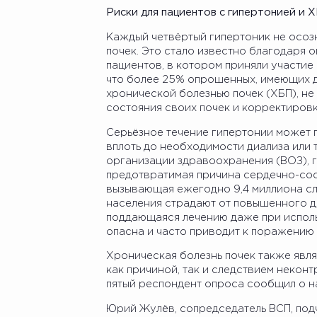
Риски для пациентов с гипертонией и 
Каждый четвёртый гипертоник не осозн
почек. Это стало известно благодаря
пациентов, в котором приняли участие
что более 25% опрошенных, имеющих д
хронической болезнью почек (ХБП), не
состояния своих почек и корректировк
Серьёзное течение гипертонии может п
вплоть до необходимости диализа или
организации здравоохранения (ВОЗ), 
предотвратимая причина сердечно-сос
вызывающая ежегодно 9,4 миллиона сл
населения страдают от повышенного да
поддающаяся лечению даже при испол
опасна и часто приводит к поражению 
Хроническая болезнь почек также явля
как причиной, так и следствием некон
пятый респондент опроса сообщил о н
Юрий Жулёв, сопредседатель ВСП, подч