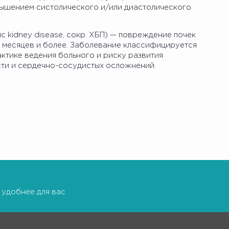
ышением систолического и/или диастолического
ic kidney disease, сокр. ХБП) — повреждение почек
3 месяцев и более. Заболевание классифицируется
актике ведения больного и риску развития
ти и сердечно-сосудистых осложнений.
 удобнее для вас