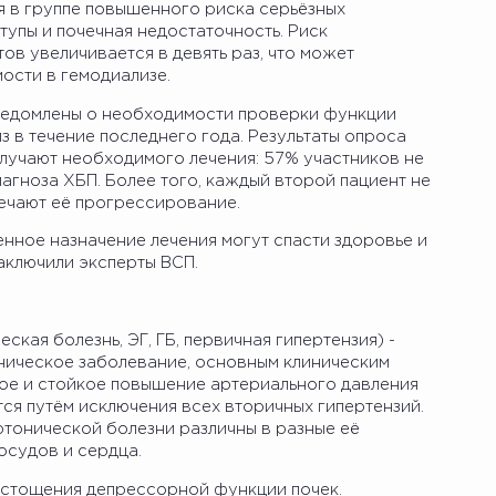
я в группе повышенного риска серьёзных
тупы и почечная недостаточность. Риск
ов увеличивается в девять раз, что может
ости в гемодиализе.
сведомлены о необходимости проверки функции
из в течение последнего года. Результаты опроса
олучают необходимого лечения: 57% участников не
иагноза ХБП. Более того, каждый второй пациент не
мечают её прогрессирование.
нное назначение лечения могут спасти здоровье и
заключили эксперты ВСП.
ская болезнь, ЭГ, ГБ, первичная гипертензия) -
ническое заболевание, основным клиническим
ное и стойкое повышение артериального давления
тся путём исключения всех вторичных гипертензий.
тонической болезни различны в разные её
осудов и сердца.
истощения депрессорной функции почек.