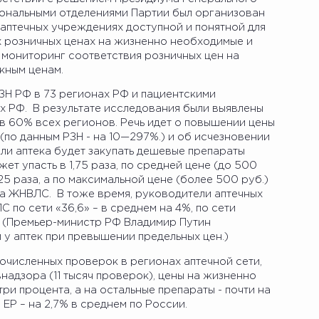
иональными отделениями Партии был организован
 аптечных учреждениях доступной и понятной для
 розничных ценах на жизненно необходимые и
мониторинг соответствия розничных цен на
кным ценам.
Н РФ в 73 регионах РФ и пациентскими
х РФ. В результате исследования были выявлены
 в 60% всех регионов. Речь идет о повышении цены
 (по данным РЗН - на 10—297%.) и об исчезновении
сли аптека будет закупать дешевые препараты
жет упасть в 1,75 раза, по средней цене (до 500
25 раза, а по максимальной цене (более 500 руб.)
да ЖНВЛС. В тоже время, руководители аптечных
 по сети «36,6» – в среднем на 4%, по сети
. (Премьер-министр РФ Владимир Путин
 у аптек при превышении предельных цен.)
гочисленных проверок в регионах аптечной сети,
надзора (11 тысяч проверок), цены на жизненно
ри процента, а на остальные препараты - почти на
 ЕР – на 2,7% в среднем по России.