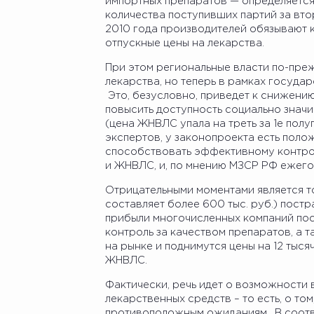
импортных препаратов — определяется
количества поступивших партий за вто
2010 года производителей обязывают 
отпускные цены на лекарства.
При этом региональные власти по-пре
лекарства, но теперь в рамках госуда
Это, безусловно, приведет к снижени
повысить доступность социально знач
(цена ЖНВЛС упала на треть за 1е полуг
экспертов, у законопроекта есть полож
способствовать эффективному контро
и ЖНВЛС, и, по мнению МЗСР РФ ежего
Отрицательными моментами является то
составляет более 600 тыс. руб.) пост
прибыли многочисленных компаний по
контроль за качеством препаратов, а 
на рынке и поднимутся цены на 12 тыс
ЖНВЛС.
Фактически, речь идет о возможности
лекарственных средств – то есть, о то
противоположным ожиданиям. В соотв