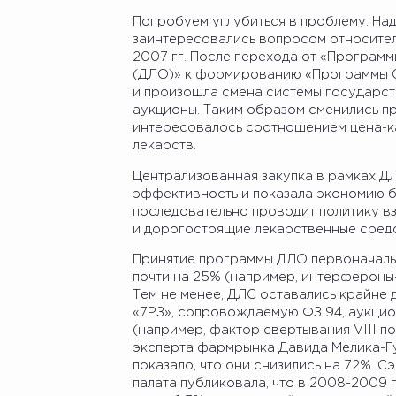
Попробуем углубиться в проблему. Над
заинтересовались вопросом относител
2007 гг. После перехода от «Програм
(ДЛО)» к формированию «Программы С
и произошла смена системы государств
аукционы. Таким образом сменились п
интересовалось соотношением цена-кач
лекарств.
Централизованная закупка в рамках 
эффективность и показала экономию б
последовательно проводит политику в
и дорогостоящие лекарственные средс
Принятие программы ДЛО первоначаль
почти на 25% (например, интерфероны-б
Тем не менее, ДЛС оставались крайне
«7РЗ», сопровождаемую ФЗ 94, аукцион
(например, фактор свертывания VIII п
эксперта фармрынка Давида Мелика-Гу
показало, что они снизились на 72%. 
палата публиковала, что в 2008-2009 