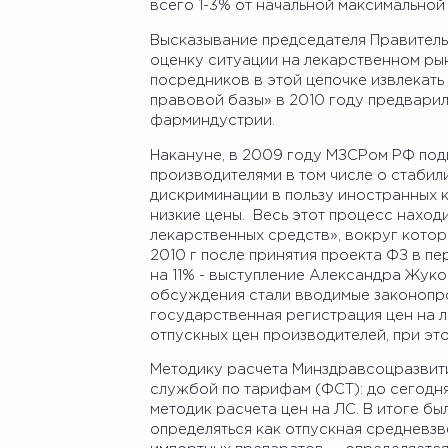
всего 1-3% от начальной максимальной
Высказывание председателя Правитель
оценку ситуации на лекарственном ры
посредников в этой цепочке извлекат
правовой базы» в 2010 году предвари
фарминдустрии.
Накануне, в 2009 году МЗСРом РФ по
производителями в том числе о стабил
дискриминации в пользу иностранных 
низкие цены. Весь этот процесс нахо
лекарственных средств», вокруг кото
2010 г после принятия проекта ФЗ в п
на 11% - выступление Александра Жуко
обсуждения стали вводимые законопр
государственная регистрация цен на 
отпускных цен производителей, при э
Методику расчета Минздравсоцразвити
службой по тарифам (ФСТ): до сегодн
методик расчета цен на ЛС. В итоге бы
определяться как отпускная средневзв