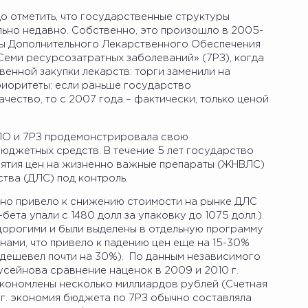
о отметить, что государственные структуры
ьно недавно. Собственно, это произошло в 2005-
мы Дополнительного Лекарственного Обеспечения
еми ресурсозатратных заболеваний» (7РЗ), когда
енной закупки лекарств: торги заменили на
риоритеты: если раньше государство
ество, то с 2007 года – фактически, только ценой
ДЛО и 7РЗ продемонстрировала свою
юджетных средств. В течение 5 лет государство
зятия цен на жизненно важные препараты (ЖНВЛС)
тва (ДЛС) под контроль.
но привело к снижению стоимости на рынке ДЛС
ета упали с 1480 долл за упаковку до 1075 долл.).
 дорогими и были выделены в отдельную программу
ами, что привело к падению цен еще на 15-30%
одешевел почти на 30%). По данным независимого
сейнова сравнение наценок в 2009 и 2010 г.
Сэкономлены несколько миллиардов рублей (Счетная
гг. экономия бюджета по 7РЗ обычно составляла