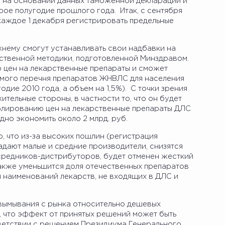
 на основании данных таможенной декларации и
рое полугодие прошлого года. Итак, с сентября
каждое 1 декабря регистрировать предельные
жнему смогут устанавливать свои надбавки на
рственной методики, подготовленной Минздравом.
ю цен на лекарственные препараты и сможет
имого перечня препаратов ЖНВЛС для населения
одие 2010 года, а объем на 1,5%). С точки зрения
ительные стороны, в частности то, что он будет
лированию цен на лекарственные препараты ДЛС
дно экономить около 2 млрд. руб.
, что из-за высоких пошлин (регистрация
радают малые и средние производители, снизятся
средников-дистрибуторов, будет отменен жесткий
также уменьшится доля отечественных препаратов
яч наименований лекарств, не входящих в ДЛС и
 вымывания с рынка относительно дешевых
м, что эффект от принятых решений может быть
етствии с решением Президиума Генерального