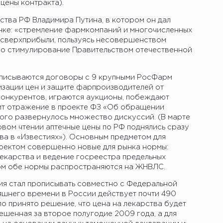
 цены контракта).
ства РФ Владимира Путина, в котором он дал
нке: «стремление фармкомпаний и многочисленных
ь сверхприбыли, пользуясь несовершенством
ло стимулирование Правительством отечественной
дписываются договоры с 9 крупными РосФарм
изации цен и защите фарпроизводителей от
конкурентов, играются аукционы, побеждают
дит отражение в проекте ФЗ «Об обращении
рого развернулось множество дискуссий. (В марте
ервом чтении аптечные цены по РФ поднялись сразу
ва в «Известиях»). Основным предметом для
оектом совершенно новые для рынка нормы:
лекарства и ведение госреестра предельных
том обе нормы распространяются на ЖНВЛС.
я стал прописывать совместно с Федеральной
яшнего времени в России действует почти 490
ло принято решение, что цена на лекарства будет
ешенная за второе полугодие 2009 года, а для