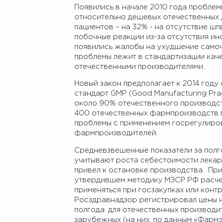
Появились в начале 2010 года проблем
относительно дешевых отечественных 
пациентов – на 32% - на отсутствие шп
побочные реакции из-за отсутствия ин
появились жалобы на ухудшение самоч
проблемы лежит в стандартизации кач
отечественными производителями.
Новый закон предполагает к 2014 году
стандарт GMP (Good Manufacturing Pra
около 90% отечественного производст
400 отечественных фармпроизводств п
проблемы с применением госрегулиров
фармпроизводителей.
Средневзвешенные показатели за полг
учитывают роста себестоимости лекарс
привел к остановке производства. При
утвердившем методику МЗСР РФ расчета
применяться при госзакупках или конт
Росздравнадзор регистрировал цены на
полгода: для отечественных производи
зарубежных (на них, по данным «Фарм