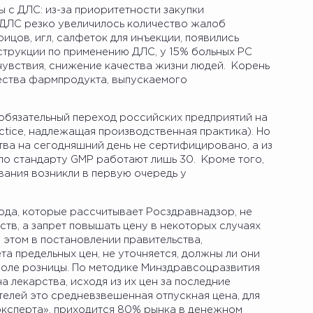
ы с ДЛС: из-за приоритетности закупки
ДЛС резко увеличилось количество жалоб
рицов, игл, салфеток для инъекции, появились
струкции по применению ДЛС, у 15% больных РС
увствия, снижение качества жизни людей. Корень
ества фармпродукта, выпускаемого
 обязательный переход российских предприятий на
ctice, надлежащая производственная практика). Но
ва на сегодняшний день не сертифицировано, а из
о стандарту GMP работают лишь 30. Кроме того,
ания возникли в первую очередь у
ода, которые рассчитывает Росздравнадзор, не
тв, а запрет повышать цену в некоторых случаях
 этом в постановлении правительства,
 предельных цен, не уточняется, должны ли они
роле розницы. По методике Минздравсоцразвития
 лекарства, исходя из их цен за последние
телей это средневзвешенная отпускная цена, для
эксперта», приходится 80% рынка в денежном