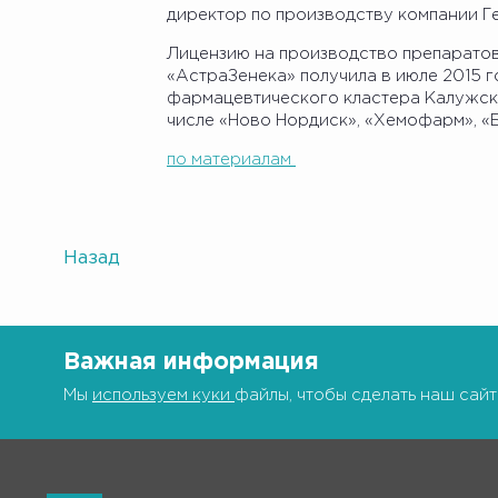
директор по производству компании Г
Лицензию на производство препаратов
«АстраЗенека» получила в июле 2015 г
фармацевтического кластера Калужской
числе «Ново Нордиск», «Хемофарм», «Б
по материалам
Назад
Важная информация
Мы
используем куки
файлы, чтобы сделать наш сайт