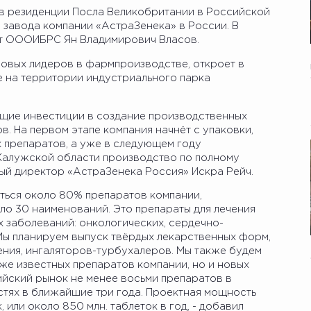
 в резиденции Посла Великобритании в Российской
 завода компании «АстраЗенека» в России. В
нт ОООИБРС Ян Владимирович Власов.
ровых лидеров в фармпроизводстве, откроет в
 на территории индустриального парка
бщие инвестиции в создание производственных
в. На первом этапе компания начнёт с упаковки,
х препаратов, а уже в следующем году
 Калужской области производство по полному
ный директор «АстраЗенека Россия» Искра Рейч.
ться около 80% препаратов компании,
ло 30 наименований. Это препараты для лечения
 заболеваний: онкологических, сердечно-
 Мы планируем выпуск твёрдых лекарственных форм,
ения, ингаляторов-турбухалеров. Мы также будем
уже известных препаратов компании, но и новых
ийский рынок не менее восьми препаратов в
стях в ближайшие три года. Проектная мощность
 или около 850 млн. таблеток в год, - добавил