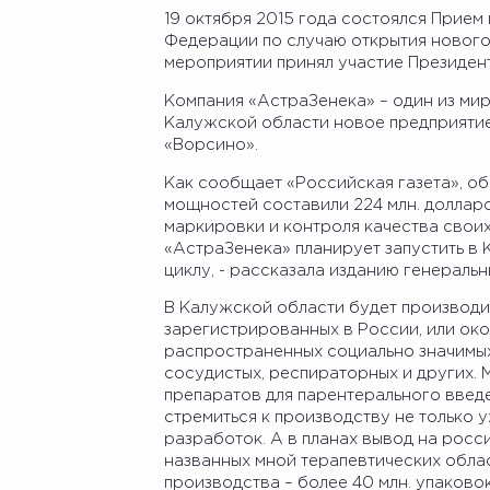
19 октября 2015 года состоялся Прием
Федерации по случаю открытия нового
мероприятии принял участие Президе
Компания «АстраЗенека» – один из ми
Калужской области новое предприятие
«Ворсино».
Как сообщает «Российская газета», о
мощностей составили 224 млн. долларо
маркировки и контроля качества свои
«АстраЗенека» планирует запустить в
циклу, - рассказала изданию генераль
В Калужской области будет производи
зарегистрированных в России, или око
распространенных социально значимых
сосудистых, респираторных и других.
препаратов для парентерального введ
стремиться к производству не только 
разработок. А в планах вывод на росс
названных мной терапевтических обла
производства – более 40 млн. упаковок,