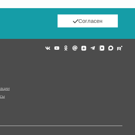
Согласен
ации
сы