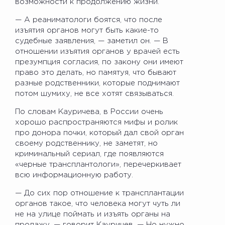
возможности к продолжению жизни.
— А реаниматологи боятся, что после
изъятия органов могут быть какие-то
судебные заявления, — заметил он. — В
отношении изъятия органов у врачей есть
презумпция согласия, по закону они имеют
право это делать, но памятуя, что бывают
разные родственники, которые поднимают
потом шумиху, не все хотят связываться.
По словам Кауричева, в России очень
хорошо распространяются мифы и ролик
про донора почки, который дал свой орган
своему родственнику, не заметят, но
криминальный сериал, где появляются
«черные трансплантологи», перечеркивает
всю информационную работу.
— До сих пор отношение к трансплантации
органов такое, что человека могут чуть ли
не на улице поймать и изъять органы на
продажу, — говорит Кауричев. — Но нужно