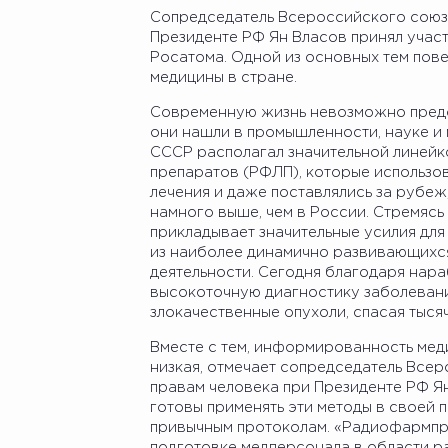
Сопредседатель Всероссийского союза
Президенте РФ Ян Власов принял учас
Росатома. Одной из основных тем пове
медицины в стране.
Современную жизнь невозможно предст
они нашли в промышленности, науке и м
СССР располагал значительной линей
препаратов (РФЛП), которые использо
лечения и даже поставлялись за рубеж
намного выше, чем в России. Стремясь
прикладывает значительные усилия для 
из наиболее динамично развивающихся
деятельности. Сегодня благодаря нар
высокоточную диагностику заболевани
злокачественные опухоли, спасая тыся
Вместе с тем, информированность мед
низкая, отмечает сопредседатель Всер
правам человека при Президенте РФ Ян
готовы применять эти методы в своей 
привычным протоколам. «Радиофармпр
подготовке медперсонала в области ра