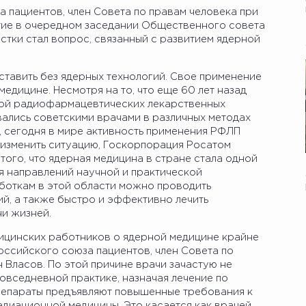
 пациентов, член Совета по правам человека при
тие в очередном заседании Общественного совета
стки стал вопрос, связанный с развитием ядерной
авить без ядерных технологий. Свое применение
едицине. Несмотря на то, что еще 60 лет назад
кой радиофармацевтических лекарственных
вались советскими врачами в различных методах
, сегодня в мире активность применения РФЛП
 изменить ситуацию, Госкорпорация Росатом
того, что ядерная медицина в стране стала одной
 направлений научной и практической
аботкам в этой области можно проводить
й, а также быстро и эффективно лечить
чи жизней.
ицинских работников о ядерной медицине крайне
оссийского союза пациентов, член Совета по
 Власов. По этой причине врачи зачастую не
повседневной практике, назначая лечение по
епараты предъявляют повышенные требования к
диационной медицины. Это касается как врачей,