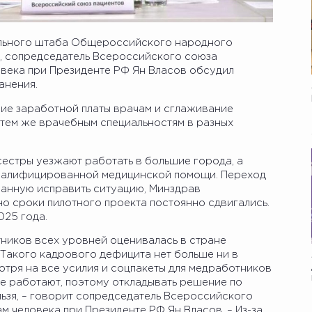
ального штаба Общероссийского народного
я, сопредседатель Всероссийского союза
овека при Президенте РФ Ян Власов обсудил
анения.
ие заработной платы врачам и сглаживание
 тем же врачебным специальностям в разных
дсестры уезжают работать в большие города, а
квалифицированной медицинской помощи. Переход
ванную исправить ситуацию, Минздрав
но сроки пилотного проекта постоянно сдвигались.
025 года.
тников всех уровней оценивалась в стране
«Такого кадрового дефицита нет больше ни в
мотря на все усилия и соцпакеты для медработников
 не работают, поэтому откладывать решение по
ьзя, – говорит сопредседатель Всероссийского
м человека при Президенте РФ Ян Власов. – Из-за