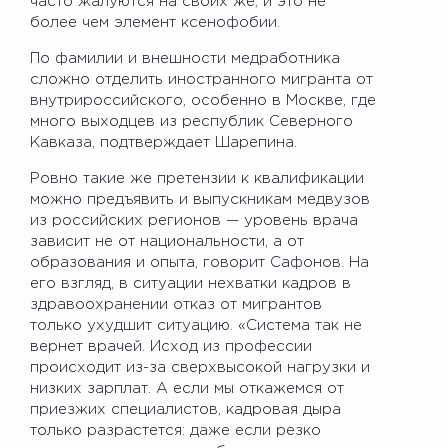
часто жалуются на своих же, и это не
более чем элемент ксенофобии.
По фамилии и внешности медработника
сложно отделить иностранного мигранта от
внутрироссийского, особенно в Москве, где
много выходцев из республик Северного
Кавказа, подтверждает Шарепина.
Ровно такие же претензии к квалификации
можно предъявить и выпускникам медвузов
из российских регионов — уровень врача
зависит не от национальности, а от
образования и опыта, говорит Сафонов. На
его взгляд, в ситуации нехватки кадров в
здравоохранении отказ от мигрантов
только ухудшит ситуацию. «Система так не
вернет врачей. Исход из профессии
происходит из-за сверхвысокой нагрузки и
низких зарплат. А если мы откажемся от
приезжих специалистов, кадровая дыра
только разрастется: даже если резко