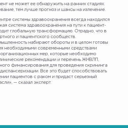
иент не может ее обнаружить на ранних стадиях.
вание, тем лучше прогноз и шансы на излечение.
центре системы здравоохранения всегда находился
ская система здравоохранения на пути к пациент-
дит глобальную трансформацию. Отрадно, что в
ертного и пациентского сообществ.
мышленность набирают обороты и в целом готовы
ия необходимыми современными средствами
д организационных мер, которые необходимо
клинические рекомендации и перечень ЖНВЛП,
ьного финансирования для проведения скрининга
 диспансеризации. Все это будет способствовать
нии пациентов с раком и придаст серьезный
сли», — сказал эксперт.