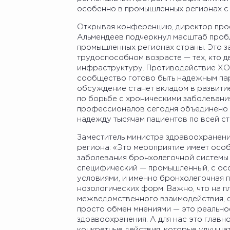
особенно в промышленных регионах с 
Открывая конференцию, директор про
Альмендеев подчеркнул масштаб проб
промышленных регионах страны. Это з
трудоспособном возрасте — тех, кто д
инфраструктуру. Противодействие ХО
сообщество готово быть надежным пар
обсуждение станет вкладом в развитие
по борьбе с хроническими заболевания
профессионалов сегодня объединено э
надежду тысячам пациентов по всей ст
Заместитель министра здравоохранен
региона: «Это мероприятие имеет особ
заболевания бронхолегочной системы 
специфический — промышленный, с ос
условиями, и именно бронхолегочная 
нозологических форм. Важно, что на 
межведомственного взаимодействия, ф
просто обмен мнениями — это реально
здравоохранения. А для нас это главн
конкретные действия, которые улучша