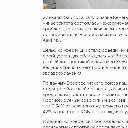
27 июня 2025 года на площадке Кеме
университета состоялась межрегиона
проблемы, связанные с лечением хрон
организованная Всероссийским союзо
КемГМУ.
Целью конференции стало объединение
сообщества для обсуждения наиболее 
ранней диагностикой и лечением ХОБЛ 
ведущих причин смертности в мире и п
здравоохранения.
По данным Всероссийского союза паци
структуре болезней органов дыхания 
продолжают расти, нанося значительн
Прогнозируемый совокупный экономиче
или 0,34% от валового внутреннего пр
42% пациентов с ХОБЛ — это люди тру
В рамках конференции обсуждались и
региональных программ профилактики 