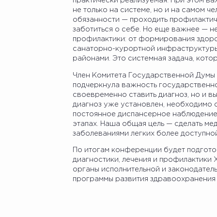
практически реализуемая. При этом ва
не только на системе, но и на самом че
обязанности — проходить профилактич
заботиться о себе. Но еще важнее — не
профилактики: от формирования здоро
санаторно-курортной инфраструктуры
районами. Это системная задача, кото
Член Комитета Государственной Думы 
подчеркнула важность государственно
своевременно ставить диагноз, но и в
диагноз уже установлен, необходимо 
постоянное диспансерное наблюдение, 
этапах. Наша общая цель — сделать м
заболеваниями легких более доступной
По итогам конференции будет подгот
диагностики, лечения и профилактики
органы исполнительной и законодатель
программы развития здравоохранения 