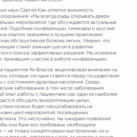
ких наук Сергей Кан отметил значимость
оохранения: «Мы всегда рады открывать двери
льных мероприятий, где обсуждаются актуальные
ния. Подобные конференции, семинары и круглые
на опытом, мнениями и лучшими практиками.
кая обструктивная болезнь легких. Уверен, что
енция станет важным шагом в развитии
тного поиска эффективных решений. Мы искренне
м, принявшим участие в работе конференции».
 пациентов Ян Власов акцентировал внимание на
осы, которые сегодня ставятся перед государством
ы с состоянием здоровья населения. Среди
ские заболевания, в том числе заболевания
й опыт работы с пациентами как один из наиболее
 удастся обсудить приоритизацию целых
дствии можно будет масштабировать на
скаем цикл мероприятий, посвященных
региона. Это неслучайно: мы ожидаем появления
обы они были востребованы, необходима
— не только концептуально выстроенная, но и