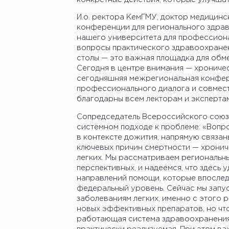
И.о. ректора КемГМУ, доктор медицинс
конференции для регионального здрав
нашего университета для профессиона
вопросы практического здравоохране
столы — это важная площадка для обме
Сегодня в центре внимания — хроничес
сегодняшняя межрегиональная конфер
профессионального диалога и совмес
благодарны всем лекторам и эксперта
Сопредседатель Всероссийского союза
системном подходе к проблеме: «Вопр
в контексте дожития, напрямую связан
ключевых причин смертности — хрониче
легких. Мы рассматриваем региональны
перспективных, и надеемся, что здесь
направлений помощи, которые впосле
федеральный уровень. Сейчас мы запу
заболеваниям легких, именно с этого 
новых эффективных препаратов, но чт
работающая система здравоохранения 