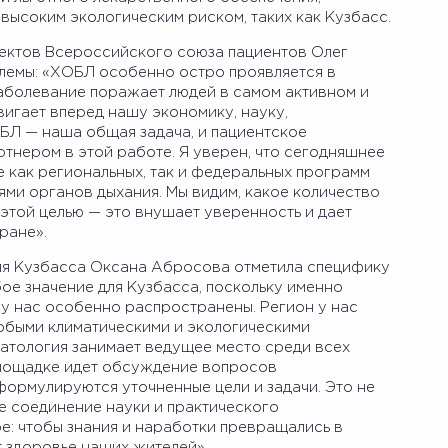
высоким экологическим риском, таких как Кузбасс.
ектов Всероссийского союза пациентов Олег
лемы: «ХОБЛ особенно остро проявляется в
аболевание поражает людей в самом активном и
вигает вперед нашу экономику, науку,
БЛ — наша общая задача, и пациентское
тнером в этой работе. Я уверен, что сегодняшнее
 как региональных, так и федеральных программ
ми органов дыхания. Мы видим, какое количество
той целью — это внушает уверенность и дает
ране».
ия Кузбасса Оксана Абросова отметила специфику
ое значение для Кузбасса, поскольку именно
у нас особенно распространены. Регион у нас
обыми климатическими и экологическими
патология занимает ведущее место среди всех
площадке идет обсуждение вопросов
ормулируются уточненные цели и задачи. Это не
е соединение науки и практического
ое: чтобы знания и наработки превращались в
т здоровье наших жителей».