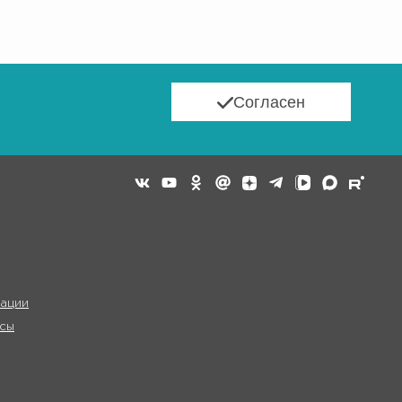
Согласен
ации
сы