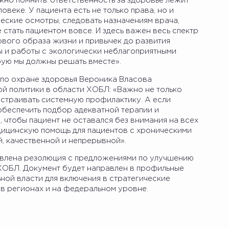
жно помнить: ответственность за здоровье лежит
ловеке. У пациента есть не только права, но и
еские осмотры, следовать назначениям врача,
 стать пациентом вовсе. И здесь важен весь спектр
вого образа жизни и привычек до развития
 и работы с экологически неблагоприятными
рую мы должны решать вместе».
по охране здоровья Вероника Власова
й политики в области ХОБЛ: «Важно не только
ыстраивать системную профилактику. А если
обеспечить подбор адекватной терапии и
чтобы пациент не оставался без внимания на всех
едицинскую помощь для пациентов с хроническими
, качественной и непрерывной».
овлена резолюция с предложениями по улучшению
 ХОБЛ. Документ будет направлен в профильные
ной власти для включения в стратегические
в регионах и на федеральном уровне.