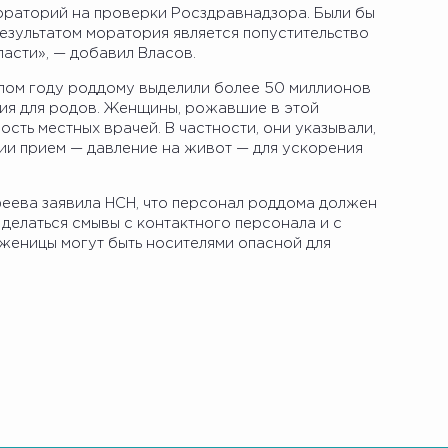
ораторий на проверки Росздравнадзора. Были бы
Результатом моратория является попустительство
асти», — добавил Власов.
шлом году роддому выделили более 50 миллионов
ия для родов. Женщины, рожавшие в этой
сть местных врачей. В частности, они указывали,
ии прием — давление на живот — для ускорения
еева заявила НСН, что персонал роддома должен
 делаться смывы с контактного персонала и с
женицы могут быть носителями опасной для