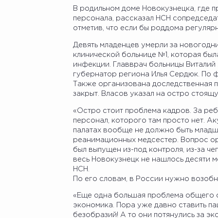
В родильном доме Новокузнецка, где п
персонала, рассказал НСН сопредседа
отметив, что если бы роддома регуляр
Девять младенцев умерли за новогодн
клинической больнице №1, которая был
инфекции. Главврач больницы Виталий
губернатор региона Илья Сердюк. По 
Также организована доследственная п
закрыт. Власов указал на остро стоящ
«Остро стоит проблема кадров. За ре
персонал, которого там просто нет. А
палатах вообще не должно быть младш
реанимационных медсестер. Вопрос о
был выпущен из-под контроля, из-за чег
весь Новокузнецк не нашлось десяти м
НСН.
По его словам, в России нужно возоб
«Еще одна большая проблема общего св
экономика. Пора уже давно ставить пац
безобразий! А то они потянулись за э