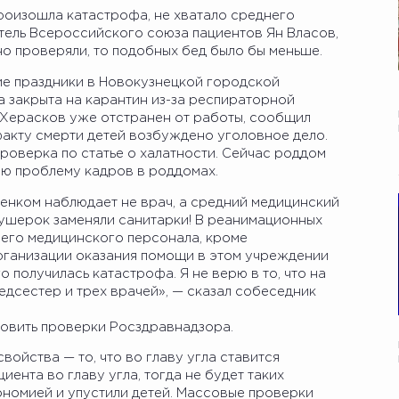
роизошла катастрофа, не хватало среднего
тель Всероссийского союза пациентов Ян Власов,
но проверяли, то подобных бед было бы меньше.
ие праздники в Новокузнецкой городской
а закрыта на карантин из-за респираторной
 Херасков уже отстранен от работы, сообщил
факту смерти детей возбуждено уголовное дело.
роверка по статье о халатности. Сейчас роддом
ую проблему кадров в роддомах.
бенком наблюдает не врач, а средний медицинский
кушерок заменяли санитарки! В реанимационных
его медицинского персонала, кроме
рганизации оказания помощи в этом учреждении
о получилась катастрофа. Я не верю в то, что на
едсестер и трех врачей», — сказал собеседник
новить проверки Росздравнадзора.
ойства — то, что во главу угла ставится
иента во главу угла, тогда не будет таких
кономией и упустили детей. Массовые проверки