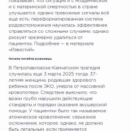
показывает, что ситуация и с младенческой,
и с материнской смертностью в стране
улучшается, однако тревожные сигналы всё
еще есть: переформатированная система
родовспоможения научилась эффективнее
справляться со сложными случаями, однако
рискует чрезмерно удалиться от
пациенток. Подробнее — в материале
«Известий».
Почему погибли роженицы
В Петропавловске-Камчатском трагедия
случилась еще 3 марта 2025 тогда. 37-
летняя женщина, родившая здорового
ребенка после ЭКО, умерла от массивной
кровопотери. Следствие выяснило, что
врачи грубо нарушили действующие
стандарты и порядки оказания акушерской
помощи. У пациентки было так называемое
атоническое кровотечение: серьезное
осложнение, которое, однако, не должно
быть летальным, если применяется