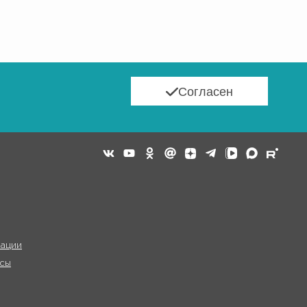
Согласен
ации
сы