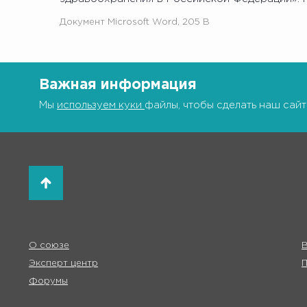
Документ Microsoft Word, 205 B
Важная информация
Мы
используем куки
файлы, чтобы сделать наш сайт
О союзе
В
Эксперт центр
Форумы