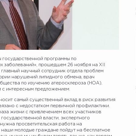
ы государственной программы по
 заболеваний», прошедшем 26 ноября на XII
 главный научный сотрудник отдела проблем
ории нарушений липидного обмена, врач
общества по изучению атеросклероза (НОА),
л с интересным предложением.
носит самый существенный вклад в риск развития
вязано с недостатком первичной профилактики.
аза жизни с привлечением всех участников
в государственной власти, экспертного
м нужна просветительская работа на
а наши молодые граждане пойдут на бесплатное