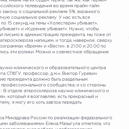
, иначе мы их будем терять, так же, как теряем
оссийского телевидения во время прайм-тайм
о закону о социальной рекламе 5% экранного
ную социальную рекламу. У нас есть все
по 15 секунд на темы «Холестерин убивает»,
убивает» и «Курение убивает». Нужно, чтобы
л письмо в администрацию президента, мы тоже от
атеросклероза напишем, и тогда, наверное, сверху
рограммах «Время» и «Вести», в 21.00 и 20.00 по
ись эти ролики. Можно и совместное обращение
аучно-клинического и образовательного центра
а СПбГУ, профессор, д.м.н. Виктор Гуревич
цию президента должно быть раздельным.
ы профессионального сообщества, и со стороны
 - В отделе атеросклероза научно-клинического и
», который я возглавляю, есть прекрасный и
тему, я могу его хоть завтра передать
ра Минздрава России по реализации федерального
ыми заболеваниями» Елена Мазыгула отметила, что