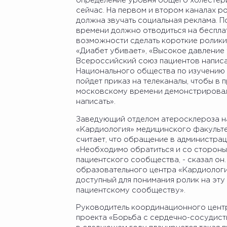
определение уровня общего холестерина
сейчас. На первом и втором каналах р
должна звучать социальная реклама. П
времени должно отводиться на бесплат
возможности сделать короткие ролики 
«Диабет убивает», «Высокое давление 
Всероссийский союз пациентов написа
Национального общества по изучению 
пойдет приказ на телеканалы, чтобы в п
московскому времени демонстрировал
написать».
Заведующий отделом атеросклероза н
«Кардиология» медицинского факультет
считает, что обращение в администра
«Необходимо обратиться и со сторон
пациентского сообщества, - сказал он.
образовательного центра «Кардиология
доступный для понимания ролик на эту 
пациентскому сообществу».
Руководитель координационного цент
проекта «Борьба с сердечно-сосудист