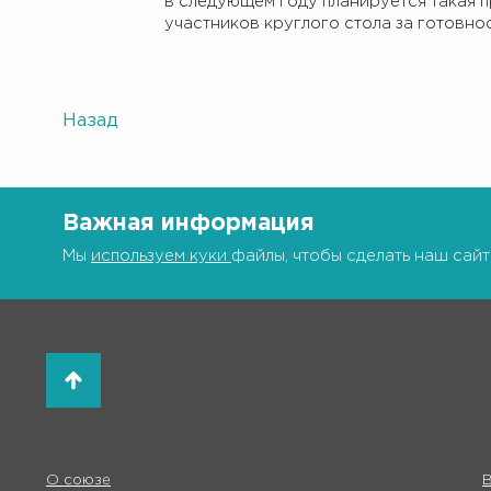
в следующем году планируется такая п
участников круглого стола за готовно
Назад
Важная информация
Мы
используем куки
файлы, чтобы сделать наш сайт
О союзе
В