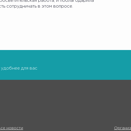
росветительская работа, и поблагодарила
сть сотрудничать в этом вопросе.
 удобнее для вас
се новости
Организ