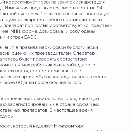
ый корректирует правила закупок лекарств для
. Изменения предлагается внести в статью 94
актной системе». Согласно поправке, поставщик
отгрузить лекарство любого производителя из
и препарат полностью соответствует контрактным
ние, МНН, форма, дозировка) и соблюдены
сии и стран ЕАЭС.
енения в правила маркировки биологически
терии оценки их производителей. Оператор
 теперь будет проверять соответствие
е компетентных работников и необходимого
еятельности, соответствие данных в
хранение партий БАД непосредственно на месте
лу через 60 дней после официального
остановления правительства, определяющий
вно зарегистрированных в стране орфанных
рственных препаратов. В настоящее время
едуры.
оект, который наделяет Минпромторг