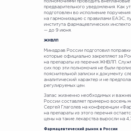
полномочиями проводить внеплановые
предварительного уведомления. Как ут
подготовлен во исполнение поручения
на гармонизацию с правилами ЕАЭС, п
института фармацевтических инспекто
— до 9 июня.
ЖНВЛП
Минздрав России подготовил поправки
которые официально закрепляют за Ро
на препараты из перечня ЖНВЛП. Служб
сих пор эти полномочия не были пропи
пояснительной записки к документу сл
аналитический характер и не предпол
регулируемых цен.
Запас жизненно необходимых и важне
России составляет примерно восемь м
Сергей Глаголев на конференции «Фа
на препараты из этого перечня остает
цены на такие лекарства выросли на 4,
Фармацевтический рынок в России