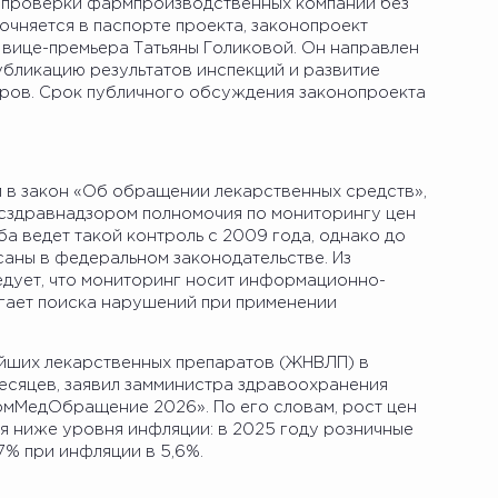
 проверки фармпроизводственных компаний без
очняется в паспорте проекта, законопроект
 вице-премьера Татьяны Голиковой. Он направлен
убликацию результатов инспекций и развитие
ров. Срок публичного обсуждения законопроекта
 в закон «Об обращении лекарственных средств»,
сздравнадзором полномочия по мониторингу цен
а ведет такой контроль с 2009 года, однако до
саны в федеральном законодательстве. Из
едует, что мониторинг носит информационно-
агает поиска нарушений при применении
йших лекарственных препаратов (ЖНВЛП) в
есяцев, заявил замминистра здравоохранения
рмМедОбращение 2026». По его словам, рост цен
ся ниже уровня инфляции: в 2025 году розничные
7% при инфляции в 5,6%.