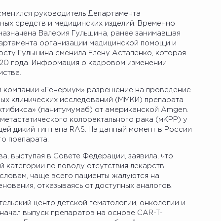
сменился руководитель Департамента
ых средств и медицинских изделий. Временно
азначена Валерия Гульшина, ранее занимавшая
партамента организации медицинской помощи и
осту Гульшина сменила Елену Астапенко, которая
020 года. Информация о кадровом изменении
мства.
й компании «Генериум» разрешение на проведение
ых клинических исследований (ММКИ) препарата
ктибикса» (панитумумаб) от американской Amgen.
метастатического колоректального рака (мКРР) у
ей дикий тип гена RAS. На данный момент в России
о препарата.
, выступая в Совете Федерации, заявила, что
 категории по поводу отсутствия лекарств
 словам, чаще всего пациенты жалуются на
нования, отказываясь от доступных аналогов.
ельский центр детской гематологии, онкологии и
начал выпуск препаратов на основе CAR-T-