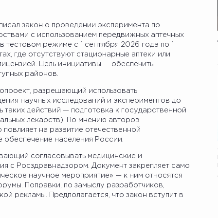
писал закон о проведении эксперимента по
рствами с использованием передвижных аптечных
 в тестовом режиме с 1 сентября 2026 года по 1
тах, где отсутствуют стационарные аптеки или
ицензией. Цель инициативы — обеспечить
тупных районов.
нопроект, разрешающий использовать
дения научных исследований и экспериментов до
ль таких действий — подготовка к государственной
альных лекарств). По мнению авторов
о повлияет на развитие отечественной
 обеспечение населения России.
ывающий согласовывать медицинские и
я с Росздравнадзором. Документ закрепляет само
ческое научное мероприятие» — к ним относятся
румы. Поправки, по замыслу разработчиков,
ой рекламы. Предполагается, что закон вступит в