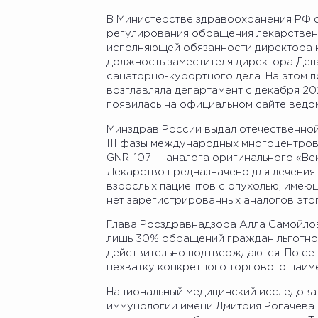
В Министерстве здравоохранения РФ 
регулирования обращения лекарственн
исполняющей обязанности директора н
должность заместителя директора Де
санаторно-курортного дела. На этом п
возглавляла департамент с декабря 2
появилась на официальном сайте ведо
Минздрав России выдал отечественно
III фазы международных многоцентров
GNR-107 — аналога оригинального «Ве
Лекарство предназначено для лечения 
взрослых пациентов с опухолью, имеющ
нет зарегистрированных аналогов этог
Глава Росздравнадзора Алла Самойлова
лишь 30% обращений граждан льготной
действительно подтверждаются. По ее
нехватку конкретного торгового наиме
Национальный медицинский исследоват
иммунологии имени Дмитрия Рогачева 