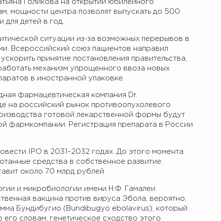
атьяна Голикова на открытии юбилейного
вам, мощности центра позволят выпускать до 500
 для детей в год.
ритической ситуации из-за возможных перерывов в
ми. Всероссийский союз пациентов направил
ускорить принятие постановления правительства,
работать механизм упрощенного ввоза новых
аратов в иностранной упаковке.
ная фармацевтическая компания Dr.
де на российский рынок противоопухолевого
роизводства готовой лекарственной формы будут
й фармкомпании. Регистрация препарата в России
вести IPO в 2031–2032 годах. До этого момента
отанные средства в собственное развитие.
авит около 70 млрд рублей.
гии и микробиологии имени Н.Ф. Гамалеи
ственная вакцина против вируса Эбола, вероятно,
мма Бундибугио (Bundibugyo ebolavirus), который
 его словам, генетическое сходство этого