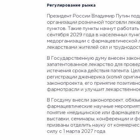
Регулирование рынка
Президент России Владимир Путин под
организации розничной торговли лека
пунктов. Такие пункты начнут работать
сентября 2029 года в населенных пунк
медорганизации с фармацевтической л
лекарствами жителей сел и труднодос
В Государственную думу внесен зако
запатентованное лекарство для прове
истечения срока действия патента. Це
регистрации дженерика (копий оригин
законопроекта, его принятие позитивн
фармотрасли и улучшит лекарственное
В Госдуму внесли законопроект, обяз
фармацевтические научные мероприяти
понятие «медицинское или фармацевти
выставки, семинары, конференции и фо
призваны отделить науку от коммерческ
силу с 1 марта 2027 года.