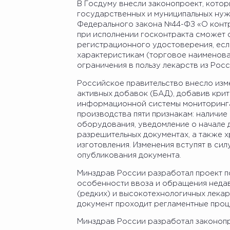
В Госдуму внесли законопроект, котор
государственных и муниципальных нужд
Федерального закона №44-ФЗ «О контр
при исполнении госконтракта сможет 
регистрационного удостоверения, есл
характеристикам (торговое наименова
ограничения в пользу лекарств из Рос
Российское правительство внесло изм
активных добавок (БАД), добавив кри
информационной системы мониторинга
производства пяти признакам: наличи
оборудования, уведомление о начале д
разрешительных документах, а также 
изготовления. Изменения вступят в си
опубликования документа.
Минздрав России разработал проект п
особенности ввоза и обращения неда
(редких) и высокотехнологичных лека
документ проходит регламентные проц
Минздрав России разработал законопр