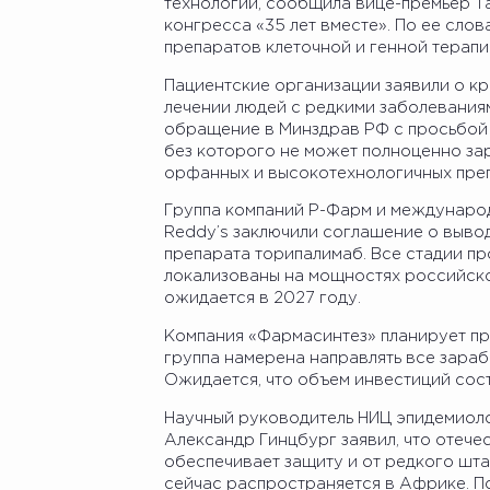
технологии, сообщила вице-премьер Т
конгресса «35 лет вместе». По ее сло
препаратов клеточной и генной терапии
Пациентские организации заявили о к
лечении людей с редкими заболевания
обращение в Минздрав РФ с просьбой 
без которого не может полноценно за
орфанных и высокотехнологичных преп
Группа компаний Р-Фарм и международ
Reddy’s заключили соглашение о выво
препарата торипалимаб. Все стадии п
локализованы на мощностях российско
ожидается в 2027 году.
Компания «Фармасинтез» планирует про
группа намерена направлять все зараб
Ожидается, что объем инвестиций сост
Научный руководитель НИЦ эпидемиоло
Александр Гинцбург заявил, что отече
обеспечивает защиту и от редкого шта
сейчас распространяется в Африке. По