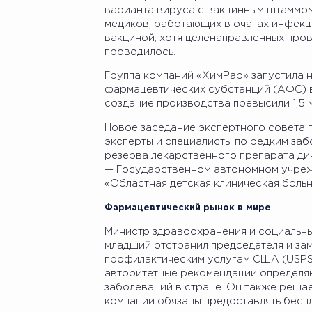
варианта вируса с вакцинным штаммом
медиков, работающих в очагах инфекц
вакциной, хотя целенаправленных про
проводилось.
Группа компаний «ХимРар» запустила 
фармацевтических субстанций (АФС) 
создание производства превысили 1,5 
Новое заседание экспертного совета 
эксперты и специалисты по редким з
резерва лекарственного препарата ди
— Государственном автономном учре
«Областная детская клиническая боль
Фармацевтический рынок в мире
Министр здравоохранения и социальн
младший отстранил председателя и за
профилактическим услугам США (USPST
авторитетные рекомендации определя
заболеваний в стране. Он также реша
компании обязаны предоставлять бесп