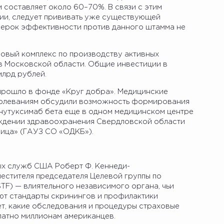
 составляет около 60–70%. В связи с этим
ии, следует прививать уже существующей
верок эффективности против данного штамма не
новый комплекс по производству активных
в Московской области. Общие инвестиции в
млрд рублей.
прошло в фонде «Круг добра». Медицинские
аболеваниям обсудили возможность формирования
нутуксимаб бета еще в одном медицинском центре
ждении здравоохранения Свердловской области
ница» (ГАУЗ СО «ОДКБ»).
ых служб США Роберт Ф. Кеннеди-
местителя председателя Целевой группы по
F) — влиятельного независимого органа, чьи
ют стандарты скринингов и профилактики
ет, какие обследования и процедуры страховые
латно миллионам американцев.