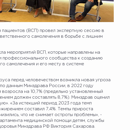
з пациентов (ВСП) провел экспертную сессию в
ветственного самолечения в борьбе с лишним
кла мероприятий ВСП, которые направлены на
и профессионального сообщества к созданию
го самолечения и его месту в системе
уса перед человечеством возникла новая угроза
 по данным Минздрава России, в 2022 году
возросла на 10,7% (предельно установленный
нием должен составлять 8,7%). Минздрав оценил
ую». «За истекший период 2023 года темп
жирением составил 7,4%. Темпы прироста
зились, что не снимает остроты проблемы», -
партамента медицинской помощи детям, службы
оровья Минздрава РФ Виктория Сахарова.