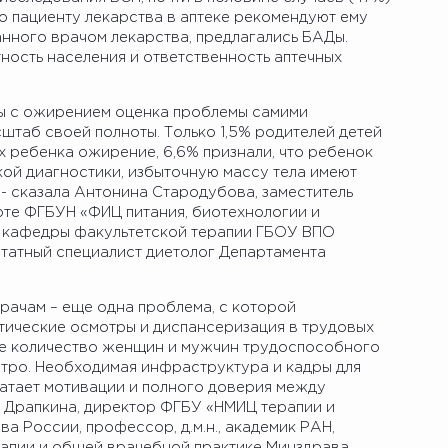
 пациенту лекарства в аптеке рекомендуют ему
анного врачом лекарства, предлагались БАДы.
ость населения и ответственность аптечных
ы с ожирением оценка проблемы самими
штаб своей полноты. Только 1,5% родителей детей
х ребенка ожирение, 6,6% признали, что ребенок
кой диагностики, избыточную массу тела имеют
 - сказала Антонина Стародубова, заместитель
оте ФГБУН «ФИЦ питания, биотехнологии и
ор кафедры факультетской терапии ГБОУ ВПО
штатный специалист диетолог Департамента
рачам – еще одна проблема, с которой
тические осмотры и диспансеризация в трудовых
ое количество женщин и мужчин трудоспособного
стро. Необходимая инфраструктура и кадры для
ватает мотивации и полного доверия между
а Драпкина, директор ФГБУ «НМИЦ терапии и
 России, профессор, д.м.н., академик РАН,
рапии и общей врачебной практике Минздрава