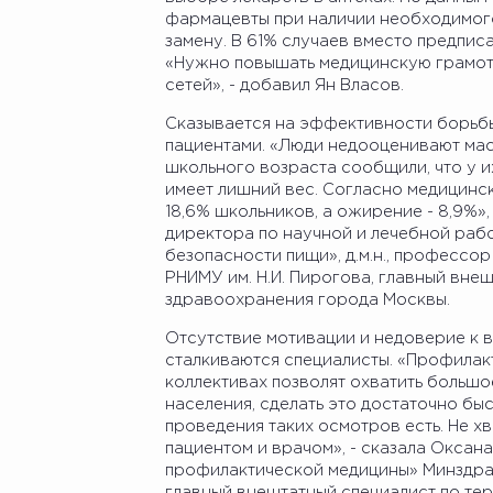
фармацевты при наличии необходимого
замену. В 61% случаев вместо предпис
«Нужно повышать медицинскую грамотн
сетей», - добавил Ян Власов.
Сказывается на эффективности борьб
пациентами. «Люди недооценивают мас
школьного возраста сообщили, что у и
имеет лишний вес. Согласно медицинс
18,6% школьников, а ожирение - 8,9%»,
директора по научной и лечебной раб
безопасности пищи», д.м.н., професс
РНИМУ им. Н.И. Пирогова, главный вне
здравоохранения города Москвы.
Отсутствие мотивации и недоверие к в
сталкиваются специалисты. «Профилак
коллективах позволят охватить больш
населения, сделать это достаточно бы
проведения таких осмотров есть. Не х
пациентом и врачом», - сказала Оксан
профилактической медицины» Минздрава
главный внештатный специалист по те