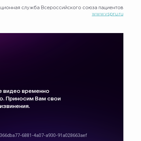
ионная служба Всероссийского союза пациентов
www.vspru.ru