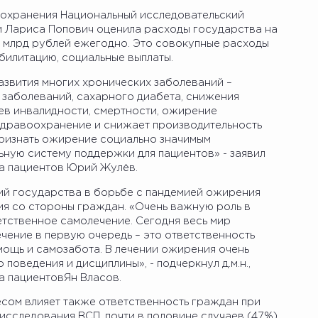
оохранения Национальный исследовательский
 Лариса Попович оценила расходы государства на
 млрд рублей ежегодно. Это совокупные расходы
абилитацию, социальные выплаты.
звития многих хронических заболеваний –
 заболеваний, сахарного диабета, снижения
ев инвалидности, смертности, ожирение
здравоохранение и снижает производительность
 признать ожирение социально значимым
ную систему поддержки для пациентов» - заявил
а пациентов Юрий Жулёв.
лий государства в борьбе с пандемией ожирения
ия со стороны граждан. «Очень важную роль в
етственное самолечение. Сегодня весь мир
ечение в первую очередь – это ответственность
мощь и самозабота. В лечении ожирения очень
 поведения и дисциплины», - подчеркнул д.м.н.,
а пациентовЯн Власов.
сом влияет также ответственность граждан при
 исследования ВСП, почти в половине случаев (47%)