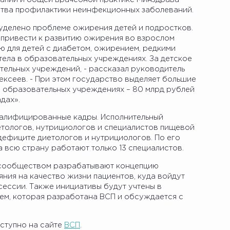
ства профилактики неинфекционных заболеваний.
уделено проблеме ожирения детей и подростков.
 привести к развитию ожирения во взрослом
ню для детей с диабетом, ожирением, редкими
тела в образовательных учреждениях. За детское
тельных учреждений, - рассказал руководитель
сеев. - При этом государство выделяет большие
в образовательных учреждениях – 80 млрд рублей
дах».
валифицированные кадры. Исполнительный
тологов, нутрициологов и специалистов пищевой
дефиците диетологов и нутрициологов. По его
а всю страну работают только 13 специалистов.
 сообществом разрабатывают концепцию
яния на качество жизни пациентов, куда войдут
сессии. Также инициативы будут учтены в
м, которая разработана ВСП и обсуждается с
ступно на сайте
ВСП
.