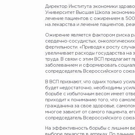
Директор Института экономики здрав
Университет Высшая Школа экономики
лечение пациентов с ожирением в 500
на лекарства и лечение пациентов, ре
Ожирение является фактором риска ра
сердечно-сосудистых, онкологических
фертильности. «Приводя к росту случа
увеличивает расходы государства на 
труда. В связи с этим ВСП предлагает
заболеванием и сформировать социаль
сопредседатель Всероссийского союз
В ВСП признают, что одних только уси
будет недостаточно, необходимы усил
борьбе с избыточным весом имеет отв
приходит к пониманию того, что самол
гражданина за свое здоровье, самопо
многое зависит от самого пациента, его
сопредседатель Всероссийского союз
На эффективность борьбы с лишним ве
выборе лекарств в аптеках. По данным