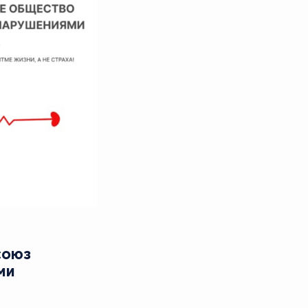
союз
ми