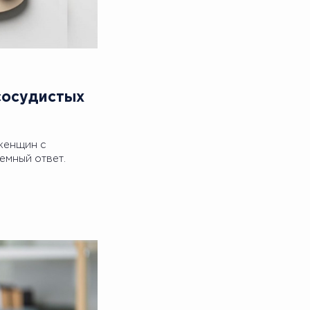
сосудистых
 женщин с
емный ответ.