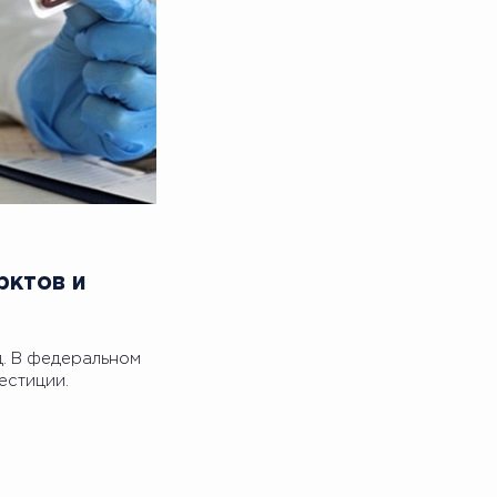
рктов и
д. В федеральном
естиции.