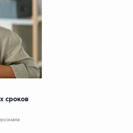
х сроков
ерсонала