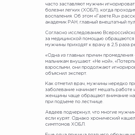
часто заставляют мужчин игнорироват
болезни легких (ХОБЛ), когда проходи
воспаления. Об этом «Газете.Ru» расс
академик РАН, главный внештатный пу
Согласно исследованию Всероссийског
за медицинской помощью обращаются 
мужчины приходят к врачу в 2,5 раза р
«Одна из главных причин промедления 
мальчикам внушают: «Не ной», «Потерпи
взрослыми, они продолжают игнорирова
объяснил эксперт.
Как отметил врач, мужчины нередко пр
заболевание начинает мешать работе 
женщины чаще обращают внимание на 
при подъеме по лестнице.
Авдеев подчеркнул, что многие мужчи
если курят. Однако хронический кашел
симптомов ХОБЛ.
Еще одна причина позднего обращения