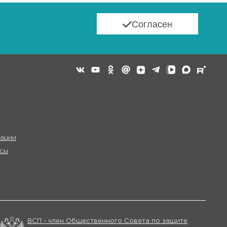
Согласен
ации
сы
ВСП - член Общественного Совета по защите