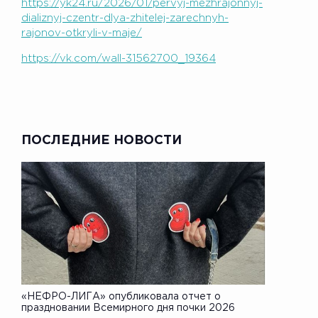
https://yk24.ru/2026/01/pervyj-mezhrajonnyj-
dializnyj-czentr-dlya-zhitelej-zarechnyh-
rajonov-otkryli-v-maje/
https://vk.com/wall-31562700_19364
ПОСЛЕДНИЕ НОВОСТИ
«НЕФРО-ЛИГА» опубликовала отчет о
праздновании Всемирного дня почки 2026