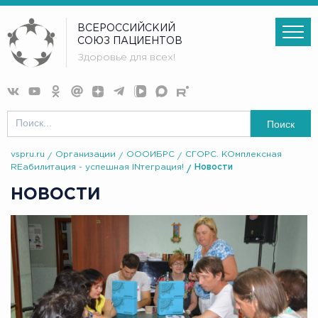
ВСЕРОССИЙСКИЙ
СОЮЗ ПАЦИЕНТОВ
Здоровье для всех!
Поиск
vspru.ru
Организации
ОООИБРС
СГОРС. КОмплексная
REабилитация - успешная INтеграция!
Новости
НОВОСТИ