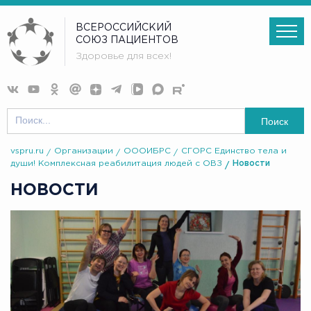
ВСЕРОССИЙСКИЙ
СОЮЗ ПАЦИЕНТОВ
Здоровье для всех!
Поиск
vspru.ru
Организации
ОООИБРС
СГОРС Единство тела и
души! Комплексная реабилитация людей с ОВЗ
Новости
НОВОСТИ