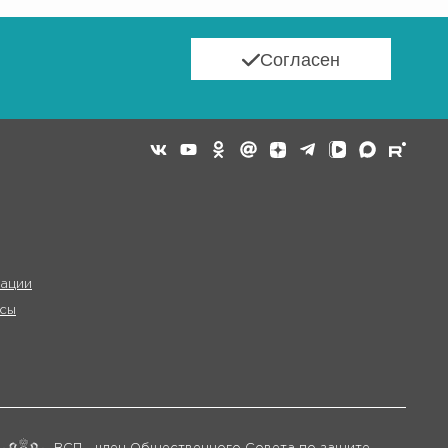
Согласен
ации
сы