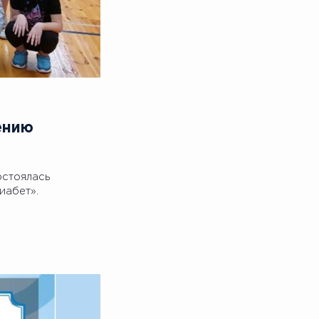
ению
остоялась
иабет».