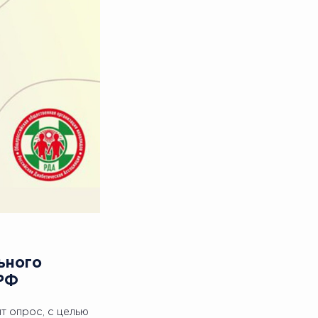
ьного
 РФ
 опрос, с целью