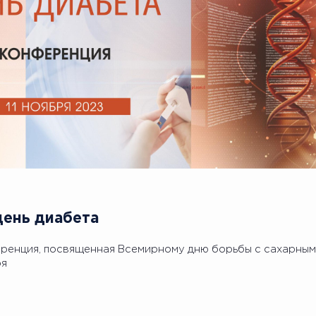
ень диабета
еренция, посвященная Всемирному дню борьбы с сахарным
ря