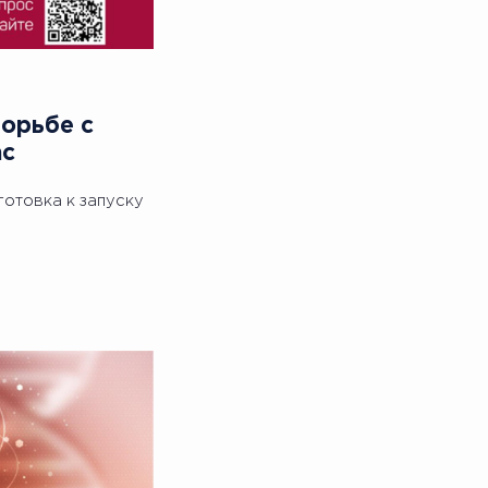
борьбе с
ас
отовка к запуску