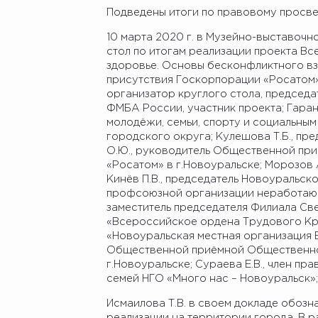
Подведены итоги по правовому просве
10 марта 2020 г. в Музейно-выставочн
стол по итогам реализации проекта В
здоровье. Основы бесконфликтного вз
присутствия Госкорпорации «Росатом».
организатор круглого стола, председ
ФМБА России, участник проекта; Гарани
молодёжи, семьи, спорту и социальны
городского округа; Кулешова Т.Б., п
О.Ю., руководитель Общественной пр
«Росатом» в г.Новоуральске; Морозов
Кинёв П.В., председатель Новоуральско
профсоюзной организации неработающ
заместитель председателя Филиала Св
«Всероссийское ордена Трудового Кр
«Новоуральская местная организация В
Общественной приёмной Общественно
г.Новоуральске; Сураева Е.В., член п
семей НГО «Много нас – Новоуральск»;
Исмаилова Т.В. в своем докладе обозн
реализации на территории города. В р