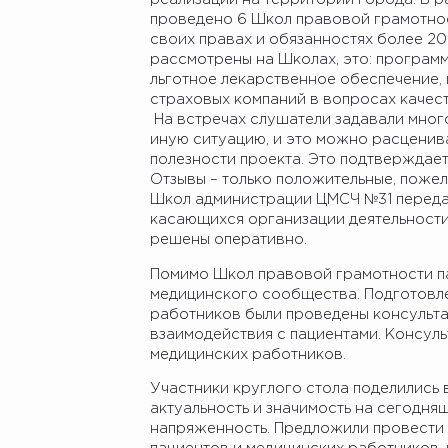
проведено 6 Школ правовой грамотнос
своих правах и обязанностях более 20
рассмотрены на Школах, это: программ
льготное лекарственное обеспечение,
страховых компаний в вопросах качес
На встречах слушатели задавали мног
иную ситуацию, и это можно расценива
полезности проекта. Это подтверждает
Отзывы – только положительные, пожел
Школ администрации ЦМСЧ №31 передан
касающихся организации деятельност
решены оперативно.
Помимо Школ правовой грамотности па
медицинского сообщества. Подготовле
работников были проведены консульта
взаимодействия с пациентами. Консул
медицинских работников.
Участники круглого стола поделились 
актуальность и значимость на сегодня
напряженность. Предложили провести 