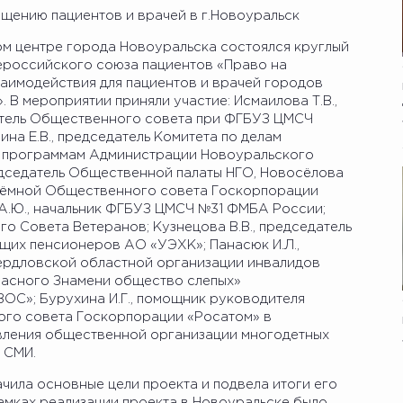
щению пациентов и врачей в г.Новоуральск
ом центре города Новоуральска состоялся круглый
сероссийского союза пациентов «Право на
аимодействия для пациентов и врачей городов
 В мероприятии приняли участие: Исмаилова Т.В.,
атель Общественного совета при ФГБУЗ ЦМСЧ
на Е.В., председатель Комитета по делам
м программам Администрации Новоуральского
редседатель Общественной палаты НГО, Новосёлова
иёмной Общественного совета Госкорпорации
 А.Ю., начальник ФГБУЗ ЦМСЧ №31 ФМБА России;
го Совета Ветеранов; Кузнецова В.В., председатель
их пенсионеров АО «УЭХК»; Панасюк И.Л.,
ердловской областной организации инвалидов
асного Знамени общество слепых»
ОС»; Бурухина И.Г., помощник руководителя
го совета Госкорпорации «Росатом» в
равления общественной организации многодетных
 СМИ.
ачила основные цели проекта и подвела итоги его
амках реализации проекта в Новоуральске было