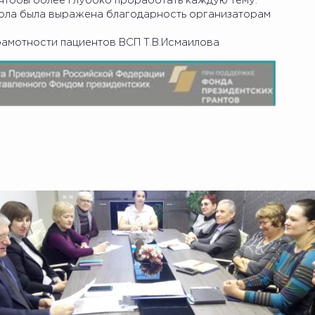
 чтобы более глубоко проработать каждую тему.
тола была выражена благодарность организаторам
амотности пациентов ВСП Т.В.Исмаилова