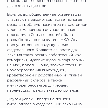
выигрывает в среднем по семь тяжб в год
для своих пациентов.
Во-вторых, общественные организации
участвуют в законотворчестве, помогая
решать проблемы пациентов на системном
уровне. Например, государственная
программа «Семь нозологий» была
разработана по инициативе НКО. Она
предусматривает закупку за счет
федерального бюджета лекарств для
лечения таких редких заболеваний, как
гемофилия, муковисцидоз, гипофизарный
нанизм, болезнь Гоше, злокачественные
новообразования лимфоидной,
кроветворной и родственных им тканей,
рассеянный склероз, а также
иммунодепрессантов для людей,
перенесших трансплантацию органов.
Другой успех – введение понятия
биоаналогов в федеральный закон «Об