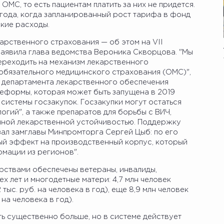
ОМС, то есть пациентам платить за них не придется.
 года, когда запланированный рост тарифа в фонд
кие расходы.
арственного страхования — об этом на VII
аявила глава ведомства Вероника Скворцова. "Мы
ереходить на механизм лекарственного
 обязательного медицинского страхования (ОМС)",
а департамента лекарственного обеспечения
реформы, которая может быть запущена в 2019
з системы госзакупок. Госзакупки могут остаться
огий", а также препаратов для борьбы с ВИЧ,
нной лекарственной устойчивостью. Поддержку
ал замглавы Минпромторга Сергей Цыб: по его
ый эффект на производственный корпус, который
мации из регионов".
рствами обеспечены ветераны, инвалиды,
х лет и многодетные матери: 4,7 млн человек
ыс. руб. на человека в год), еще 8,9 млн человек
на человека в год).
ть существенно больше, но в системе действует