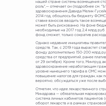
нашей стране системы возмещения ст
роль",— отмечает он (подробнее см. "Ъ
здравоохранения Давида Мелик-Гусейн
2014 год, обошлось бы бюджету ФОМС 
ставке взносов вводить такое возмещ
может быть рискованно. На фоне бюдже
необходимые на 2017 год 2,4 млрд руб.
фонд сможет, только сократив расходы
Однако недавние инициативы правител
средств. Так, с 2019 года вырастет ста
фонду дополнительно 150-200 млрд руб
средства от предприятий, ранее платив
от 29 октября). Кроме того, Минтруд а
здравоохранение неработающим гражда
уровне нынешнего тарифа в ОМС может
повышение налогов для граждан, как п
вероятно, обсуждаться уже после выб
Отметим, что идее лекарственного ст
Минздрава — обязательная маркировка 
система личных кабинетов пациентов (с
оборот лекарств и в рамках страховой