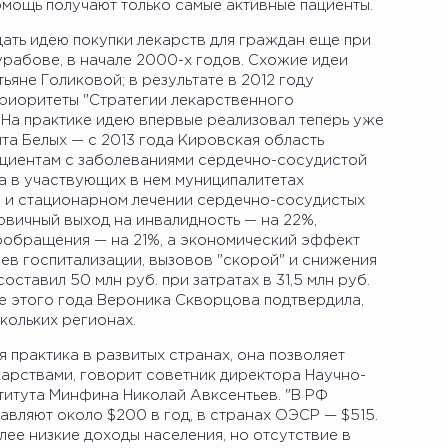
омощь получают только самые активные пациенты.
ать идею покупки лекарств для граждан еще при
рабове, в начале 2000-х годов. Схожие идеи
ьяне Голиковой; в результате в 2012 году
риоритеты "Стратегии лекарственного
 На практике идею впервые реализовал теперь уже
та Белых — с 2013 года Кировская область
ациентам с заболеваниями сердечно-сосудистой
та в участвующих в нем муниципалитетах
 и стационарном лечении сердечно-сосудистых
ервичный выход на инвалидность — на 22%,
ообращения — на 21%, а экономический эффект
аев госпитализации, вызовов "скорой" и снижения
оставил 50 млн руб. при затратах в 31,5 млн руб.
ачале этого года Вероника Скворцова подтвердила,
кольких регионах.
практика в развитых странах, она позволяет
арствами, говорит советник директора Научно-
итута Минфина Николай Авксентьев. "В РФ
вляют около $200 в год, в странах ОЭСР — $515.
ее низкие доходы населения, но отсутствие в