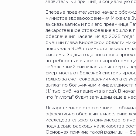
заявительный принцип, и социальную п
Впервые правительство начало обсужд
министре здравоохранения Михаиле Зу
высказывались и при его преемнице Тат
лекарственное страхование вошло в п
обеспечения населения до 2025 года".
бывший глава Кировской области Ники
покрывала 90% стоимости лекарств п
системы. За два года пилотного проек
потребность в вызовах скорой помощи
заболеваний снизилась на четверть, п
смертность от болезней системы кров
только за счет сокращения числа случ
выплат по больничным и инвалидности с
(1,1 тыс. руб. на пациента в год). В н
что "пилоты" будут запущены еще в нес
Лекарственное страхование — обычная 
эффективно обеспечить население лек
исследовательского финансового инст
подушевые расходы на лекарства соста
Основная причина такой разницы — бол