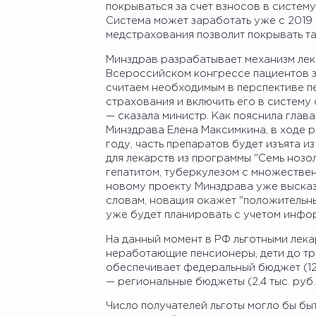
покрываться за счет взносов в систему 
Система может заработать уже с 2019
медстрахования позволит покрывать та
Минздрав разрабатывает механизм лек
Всероссийском конгрессе пациентов з
считаем необходимым в перспективе п
страхования и включить его в систему
— сказала министр. Как пояснила глав
Минздрава Елена Максимкина, в ходе 
году, часть препаратов будет изъята и
для лекарств из программы "Семь нозол
гепатитом, туберкулезом с множестве
новому проекту Минздрава уже высказ
словам, новация окажет "положительн
уже будет планировать с учетом инфор
На данный момент в РФ льготными лека
неработающие пенсионеры, дети до тре
обеспечивает федеральный бюджет (12 т
— региональные бюджеты (2,4 тыс. руб. 
Число получателей льготы могло бы бы