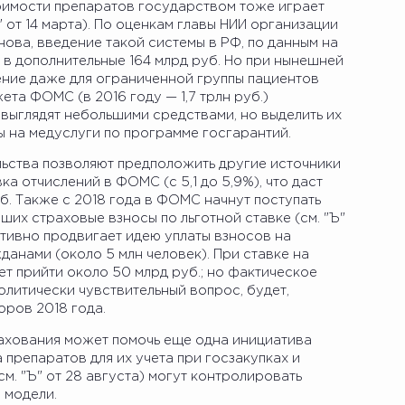
оимости препаратов государством тоже играет
" от 14 марта). По оценкам главы НИИ организации
ова, введение такой системы в РФ, по данным на
в дополнительные 164 млрд руб. Но при нынешней
ение даже для ограниченной группы пациентов
та ФОМС (в 2016 году — 1,7 трлн руб.)
 выглядят небольшими средствами, но выделить их
 на медуслуги по программе госгарантий.
ьства позволяют предположить другие источники
вка отчислений в ФОМС (с 5,1 до 5,9%), что даст
. Также с 2018 года в ФОМС начнут поступать
ших страховые взносы по льготной ставке (см. "Ъ"
ктивно продвигает идею уплаты взносов на
нами (около 5 млн человек). При ставке на
 прийти около 50 млрд руб.; но фактическое
олитически чувствительный вопрос, будет,
оров 2018 года.
рахования может помочь еще одна инициатива
препаратов для их учета при госзакупках и
м. "Ъ" от 28 августа) могут контролировать
 модели.