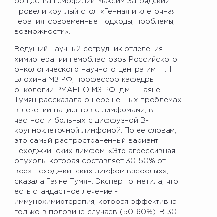
общества гемофилии Максим Загрядский
провели круглый стол «Генная и клеточная
терапия: современные подходы, проблемы,
возможности».
Ведущий научный сотрудник отделения
химиотерапии гемобластозов Российского
онкологического научного центра им. Н.Н.
Блохина МЗ РФ, профессор кафедры
онкологии РМАНПО МЗ РФ, д.м.н. Гаяне
Тумян рассказала о нерешенных проблемах
в лечении пациентов с лимфомами, в
частности больных с диффузной В-
крупноклеточной лимфомой. По ее словам,
это самый распространенный вариант
неходжкинских лимфом. «Это агрессивная
опухоль, которая составляет 30-50% от
всех неходжкинских лимфом взрослых», -
сказала Гаяне Тумян. Эксперт отметила, что
есть стандартное лечение -
иммунохимиотерапия, которая эффективна
только в половине случаев (50-60%). В 30-