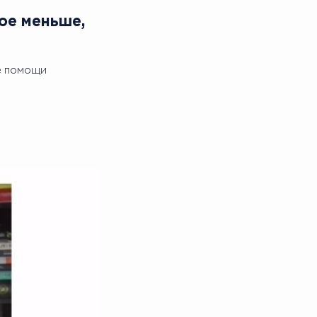
вое меньше,
е помощи