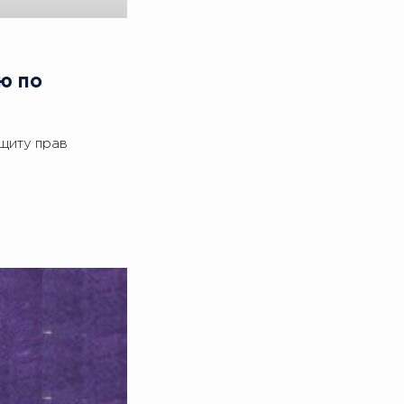
ю по
щиту прав