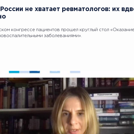
 России не хватает ревматологов: их вд
но
йском конгрессе пациентов прошел круглый стол «Оказани
новоспалительными заболеваниями».