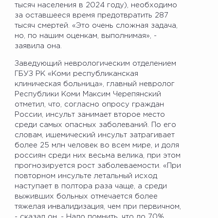
тысяч населения в 2024 году), необходимо
за оставшееся время предотвратить 287
тысяч смертей. «Это очень сложная задача,
но, по нашим оценкам, выполнимая», -
заявила она.
Заведующий неврологическим отделением
ГБУЗ РК «Коми республиканская
клиническая больница», главный невролог
Республики Коми Максим Черепянский
отметил, что, согласно опросу граждан
России, инсульт занимает второе место
среди самых опасных заболеваний. По его
словам, ишемический инсульт затрагивает
более 25 млн человек во всем мире, и доля
россиян среди них весьма велика, при этом
прогнозируется рост заболеваемости. «При
повторном инсульте летальный исход
наступает в полтора раза чаще, а среди
выживших больных отмечается более
тяжелая инвалидизация, чем при первичном,
- сказал он. - Надо помнить, что до 70%