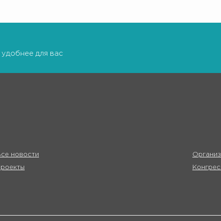
 удобнее для вас
се новости
Организ
Проекты
Конгрес