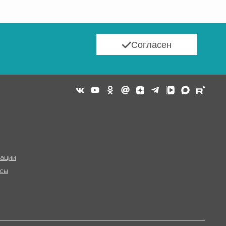
Согласен
ации
сы