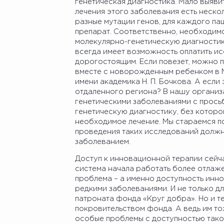
генетическая диагностика. Мало выявит
лечения этого заболевания есть неско
разные мутации генов, для каждого п
препарат. Соответственно, необходимо
молекулярно-генетическую диагностику
всегда имеет возможность оплатить ис
дорогостоящим. Если повезет, можно по
вместе с новорожденным ребенком в М
имени академика Н. П. Бочкова. А если 
отдаленного региона? В нашу организ
генетическими заболеваниями с прось
генетическую диагностику, без котор
необходимое лечение. Мы стараемся п
проведения таких исследований должн
заболеванием.
Доступ к инновационной терапии сейч
система начала работать более отлаже
проблема – а именно доступность инн
редкими заболеваниями. И не только для
патроната фонда «Круг добра». Но и те
покровительством фонда. А ведь им то
особые проблемы с доступностью тако