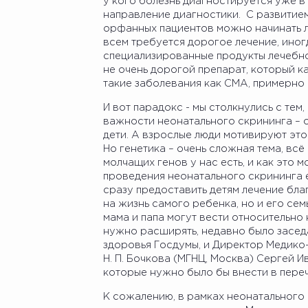
у кого болезнь диагностируется уже в
направление диагностики. С развитие
орфанных пациентов можно начинать ле
всем требуется дорогое лечение, иног
специализированные продукты лечебног
не очень дорогой препарат, который ка
такие заболевания как СМА, примерно 
И вот парадокс - мы столкнулись с тем
важности неонатального скрининга – о
дети. А взрослые люди мотивируют это
Но генетика – очень сложная тема, всё
молчащих генов у нас есть, и как это 
проведения неонатального скрининга е
сразу предоставить детям лечение бла
на жизнь самого ребенка, но и его се
мама и папа могут вести относительно
нужно расширять, недавно было засед
здоровья Госдумы, и Директор Медико
Н. П. Бочкова (МГНЦ, Москва) Сергей 
которые нужно было бы внести в переч
К сожалению, в рамках неонатального