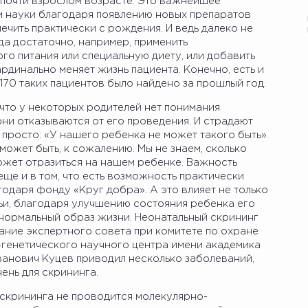
 почти взрослом возрасте. Это важнейшее
м науки благодаря появлению новых препаратов
чить практически с рождения. И ведь далеко не
да достаточно, например, применить
о питания или специальную диету, или добавить
рдинально меняет жизнь пациента. Конечно, есть и
170 таких пациентов было найдено за прошлый год.
, что у некоторых родителей нет понимания
ни отказываются от его проведения. И страдают
 просто: «У нашего ребенка не может такого быть».
 может быть, к сожалению. Мы не знаем, сколько
может отразиться на нашем ребенке. Важность
ще и в том, что есть возможность практически
годаря фонду «Круг добра». А это влияет не только
мьи, благодаря улучшению состояния ребенка его
 нормальный образ жизни. Неонатальный скрининг
ание экспертного совета при комитете по охране
-генетического научного центра имени академика
Иванович Куцев приводил несколько заболеваний,
ень для скрининга.
 скрининга не проводится молекулярно-