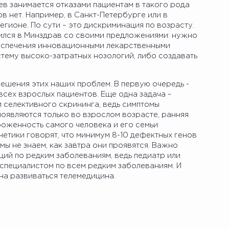
ев занимается отказами пациентам в такого рода
ов нет. Например, в Санкт-Петербурге или в
егионе. По сути – это дискриминация по возрасту.
ился в Минздрав со своими предложениями: нужно
беспечения инновационными лекарственными
тему высоко-затратных нозологий, либо создавать
шения этих наших проблем. В первую очередь -
всех взрослых пациентов. Еще одна задача –
и селективного скрининга, ведь симптомы
оявляются только во взрослом возрасте, ранняя
оженность самого человека и его семьи
нетики говорят, что минимум 8-10 дефектных генов
мы не знаем, как завтра они проявятся. Важно
ций по редким заболеваниям, ведь педиатр или
 специалистом по всем редким заболеваниям. И
на развиваться телемедицина.