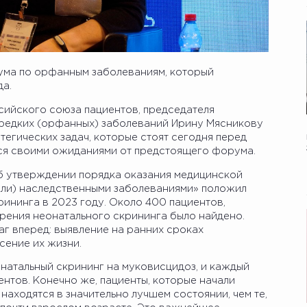
ума по орфанным заболеваниям, который
да.
ийского союза пациентов, председателя
редких (орфанных) заболеваний Ирину Мясникову
тегических задач, которые стоят сегодня перед
ся своими ожиданиями от предстоящего форума.
«Об утверждении порядка оказания медицинской
или) наследственными заболеваниями» положил
ининга в 2023 году. Около 400 пациентов,
ирения неонатального скрининга было найдено.
аг вперед: выявление на ранних сроках
сение их жизни.
натальный скрининг на муковисцидоз, и каждый
ентов. Конечно же, пациенты, которые начали
 находятся в значительно лучшем состоянии, чем те,