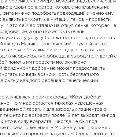
ь у ребенка, к примеру, муковисцидоз, сейчас для
лько видов препаратов, которые направлены на
ациента нужно подобрать подходящий именно ему
 выявить конкретные мутации генов – провести
. И это сейчас отдано на откуп семье, которая не
следование, а оно может быть очень
лучить эту услугу бесплатно, но – надо приехать
оскву в Медико-генетический научный центр
это семья с Сахалина или из другого столь же
ацию неоднократно обращались родители детей с
бой помочь им провести молекулярно-
ой фонд «Круг добра» не может предоставить
омогать, но ведь возможность бесплатного
а быть у каждого ребенка с генетическим
ас улучшился в рамках фонда «Круг добра»,
нно. Но у нас остается тяжелая нерешенная
овационной терапии для взрослых пациентов с
 тех, кто по возрасту после 19 лет выходят из-под
х, кто в силу возраста никогда не был под
же показано лечение. В Москве у нас, например,
го лечения взрослым пациентам. Орфанный центр