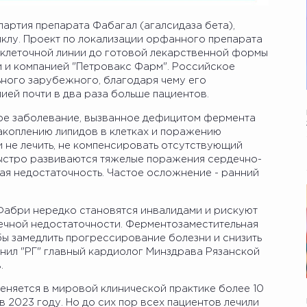
артия препарата Фабагал (агалсидаза бета),
иклу. Проект по локализации орфанного препарата
клеточной линии до готовой лекарственной формы
еи и компанией "Петровакс Фарм". Российское
ного зарубежного, благодаря чему его
ей почти в два раза больше пациентов.
ое заболевание, вызванное дефицитом фермента
накоплению липидов в клетках и поражению
 не лечить, не компенсировать отсутствующий
ыстро развиваются тяжелые поражения сердечно-
ая недостаточность. Частое осложнение - ранний
 Фабри нередко становятся инвалидами и рискуют
чечной недостаточности. Ферментозаместительная
бы замедлить прогрессирование болезни и снизить
нил "РГ" главный кардиолог Минздрава Рязанской
.
еняется в мировой клинической практике более 10
в 2023 году. Но до сих пор всех пациентов лечили