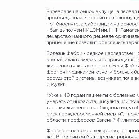
В феврале на рынок выпущена первая п
произведенная в России по полному ц
- от биосинтеза субстанции на основе 
- был выполнен НИЦЭМ им. Н. Ф. Гамал
лекарство намного дешевле оригиналь
применение позволит обеспечить терапи
Болезнь Фабри - редкое наследственн
альфа-галактозидазы, что приводит к 
жизненно важных органов. Если Фабри
фермент медикаментозно, у больных б
сосудистой системы, возникает почечн
инсульт.
"Уже к 40 годам пациенты с болезнью
умереть от инфаркта, инсульта или по
терапия жизненно необходима им, что
риск преждевременной смерти", - пояс
области, профессор Евгений Филиппов
Фабагал - не новое лекарство, он прим
лет. В России он был зарегистрирован 