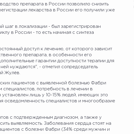
водство препарата в России позволило снизить
регистрации лекарства в России его получили уже
й шаг в локализации - был зарегистрирован
клу в России - то есть начиная с синтеза
стоянный доступ к лечению, от которого зависит
ственного препарата, в особенности его
 дополнительные гарантии доступности терапии для
 ней нуждаются", - отметил сопредседатель
̆ Жулёв.
ских пациентов с выявленной болезнью Фабри
м специалистов, потребность в лечении в
 установлен лишь у 10-15% людей, имеющих это
ая осведомленность специалистов и многообразие
нтов с подтвержденным диагнозом, а также у
ысить выявляемость. Заболевания сердца стоят на
пациентов с болезни Фабри (34% среди мужчин и