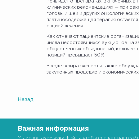
Речь идет о препаратах, включенных в
клинических рекомендациях — при раке
головы и шеи и других онкологических
платиносодержащая терапия остается 
опцией лечения.
Как отмечают пациентские организации
числа несостоявшихся аукционов на з
общественных объединений, количеств
позиций превышает 50%.
В ходе эфира эксперты также обсужда
закупочных процедур и экономических
Назад
Важная информация
Мы
используем куки
файлы, чтобы сделать наш сайт