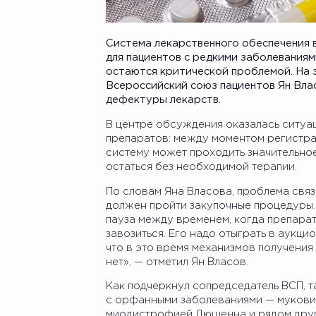
Система лекарственного обеспечения в
для пациентов с редкими заболеваниям
остаются критической проблемой. На 
Всероссийский союз пациентов Ян Вла
дефектуры лекарств.
В центре обсуждения оказалась ситуа
препаратов: между моментом регистра
систему может проходить значительное
остаться без необходимой терапии.
По словам Яна Власова, проблема связ
должен пройти закупочные процедуры.
пауза между временем, когда препарат
завозиться. Его надо отыграть в аукцио
что в это время механизмов получения
нет», — отметил Ян Власов.
Как подчеркнул сопредседатель ВСП, т
с орфанными заболеваниями — мукови
миодистрофией Дюшенна и рядом друг