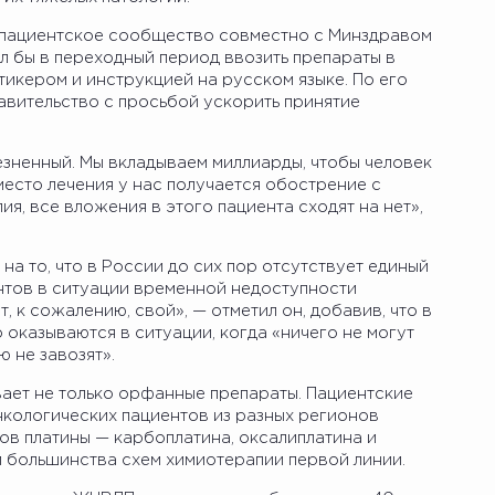
у пациентское сообщество совместно с Минздравом
л бы в переходный период ввозить препараты в
икером и инструкцией на русском языке. По его
авительство с просьбой ускорить принятие
езненный. Мы вкладываем миллиарды, чтобы человек
место лечения у нас получается обострение с
я, все вложения в этого пациента сходят на нет»,
на то, что в России до сих пор отсутствует единый
нтов в ситуации временной недоступности
 к сожалению, свой», — отметил он, добавив, что в
 оказываются в ситуации, когда «ничего не могут
ю не завозят».
ает не только орфанные препараты. Пациентские
кологических пациентов из разных регионов
ов платины — карбоплатина, оксалиплатина и
й большинства схем химиотерапии первой линии.