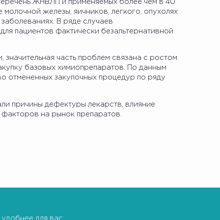
 перечень ЖНВЛП и применяемых более чем в 40
 молочной железы, яичников, легкого, опухолях
 заболеваниях. В ряде случаев
для пациентов фактически безальтернативной
, значительная часть проблем связана с ростом
акупку базовых химиопрепаратов. По данным
о отмененных закупочных процедур по ряду
ли причины дефектуры лекарств, влияние
 факторов на рынок препаратов.
 удобнее для вас