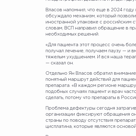
Власов напомнил, что еще в 2024 год
обсуждало механизм, который позволи
иностранной упаковке с российским ст
словам, ВСП направил обращение в пр
необходимых решений.
«Для пациента этот процесс очень бол
получал лечение, получаем паузу — и в
тяжелым ухудшением. И вся наша терапи
— сказал он.
Отдельно Ян Власов обратил внимание 
понятный маршрут действий для пацие
препарата. «В каждом регионе маршрут,
подобных случаях пациент и врач часто
сделать, потому что препараты в Росси
Проблема дефектуры сегодня затрагив
организации фиксируют обращения он
страны по поводу отсутствия препарат
цисплатина, которые являются осново