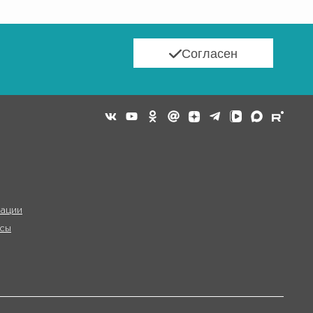
Согласен
ации
сы