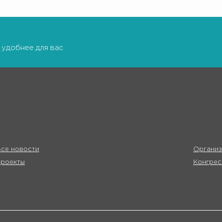
 удобнее для вас
се новости
Организ
Проекты
Конгрес