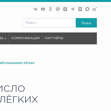
Поиск
МЫ
КОММУНИКАЦИИ
ПАРТНЁРЫ
заболеваниям лёгких
ИСЛО
ЛЁГКИХ