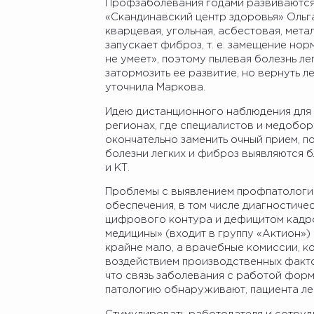
Профзаболевания годами развиваются 
«Скандинавский центр здоровья» Ольга
кварцевая, угольная, асбестовая, мета
запускает фиброз, т. е. замещение но
не умеет», поэтому пылевая болезнь л
затормозить ее развитие, но вернуть л
уточнила Маркова.
Идею дистанционного наблюдения для 
регионах, где специалистов и медобор
окончательно заменить очный прием, по
болезни легких и фиброз выявляются б
и КТ.
Проблемы с выявлением профпатологи
обеспечения, в том числе диагностиче
цифрового контура и дефицитом кадро
медицины» (входит в группу «Актион»)
крайне мало, а врачебные комиссии, к
воздействием производственных фактор
что связь заболевания с работой форм
патологию обнаруживают, пациента ле