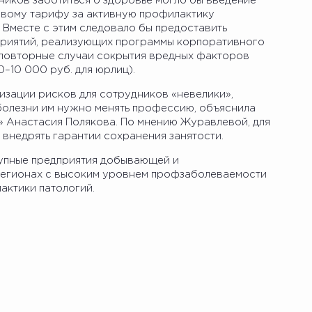
ников заботиться о здоровье могло бы введение
вому тарифу за активную профилактику
 Вместе с этим следовало бы предоставить
дприятий, реализующих программы корпоративного
а повторные случаи сокрытия вредных факторов
–10 000 руб. для юрлиц).
зации рисков для сотрудников «невелики»,
 болезни им нужно менять профессию, объяснила
 Анастасия Полякова. По мнению Журавлевой, для
внедрять гарантии сохранения занятости.
рупные предприятия добывающей и
егионах с высоким уровнем профзаболеваемости
актики патологий.