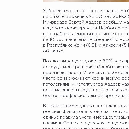
Заболеваемость профессиональными б
по стране уровень в 25 субъектах РФ.
Минздрава Сергей Авдеев сообщил н
пациентов конференции. Наиболее остр
профзаболеваемости в регионе составл
на 10 000 населения в среднем по Ро
в Республике Коми (6,51) и Хакасии (5,
областях.
По словам Авдеева, около 80% всех п
сотрудников предприятий добывающей
промышленности. У россиян, работающ
часто обнаруживают хроническую обс
патологиями у металлургов Авдеев на
возникающие из-за длительного вдыха
болеют профессиональной бронхиальн
В связи с этим Авдеев предложил усил
россиян функциональной диагностикой
единые правила учета и маршрутизац
взаимодействия и адресная поддержк
рост инвалидизации от профзаболева