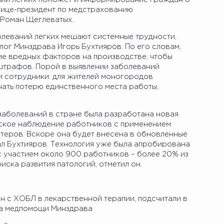
 вице-президент по медстрахованию
Роман Щеглеватых.
еваний легких мешают системные трудности,
ог Минздрава Игорь Бухтияров. По его словам,
ие вредных факторов на производстве, чтобы
штрафов. Порой в выявлении заболеваний
и сотрудники: для жителей моногородов
ать потерю единственного места работы,
аболеваний в стране была разработана новая
еское наблюдение работников с применением
теров. Вскоре она будет внесена в обновленные
ал Бухтияров. Технология уже была апробирована
с участием около 900 работников – более 20% из
иска развития патологий, отметил он.
н с ХОБЛ в лекарственной терапии, подсчитали в
ва медпомощи Минздрава