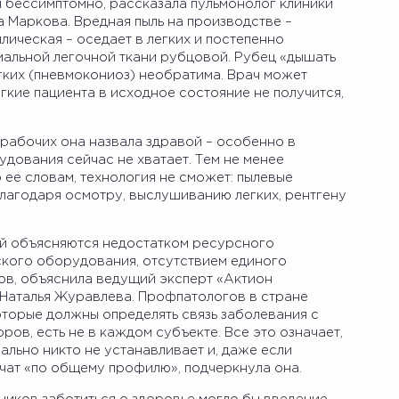
бессимптомно, рассказала пульмонолог клиники
 Маркова. Вредная пыль на производстве –
ллическая – оседает в легких и постепенно
рмальной легочной ткани рубцовой. Рубец «дышать
егких (пневмокониоз) необратима. Врач может
егкие пациента в исходное состояние не получится,
рабочих она назвала здравой – особенно в
удования сейчас не хватает. Тем не менее
 ее словам, технология не сможет: пылевые
лагодаря осмотру, выслушиванию легких, рентгену
й объясняются недостатком ресурсного
ского оборудования, отсутствием единого
в, объяснила ведущий эксперт «Актион
 Наталья Журавлева. Профпатологов в стране
оторые должны определять связь заболевания с
ов, есть не в каждом субъекте. Все это означает,
ально никто не устанавливает и, даже если
чат «по общему профилю», подчеркнула она.