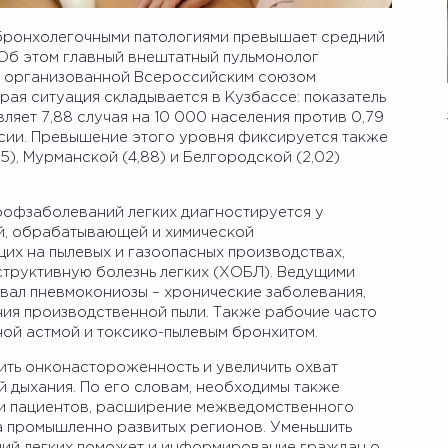
ронхолегочными патологиями превышает средний
 Об этом главный внештатный пульмонолог
а организованной Всероссийским союзом
ая ситуация складывается в Кузбассе: показатель
яет 7,88 случая на 10 000 населения против 0,79
ссии. Превышение этого уровня фиксируется также
15), Мурманской (4,88) и Белгородской (2,02)
рофзаболеваний легких диагностируется у
, обрабатывающей и химической
их на пылевых и газоопасных производствах,
труктивную болезнь легких (ХОБЛ). Ведущими
звал пневмокониозы – хронические заболевания,
ния производственной пыли. Также рабочие часто
ой астмой и токсико-пылевым бронхитом.
ить онконастороженность и увеличить охват
 дыхания. По его словам, необходимы также
ии пациентов, расширение межведомственного
а промышленно развитых регионов. Уменьшить
ний легких поможет и информирование граждан о