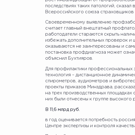
последствиях таких патологий, сказал
Всероссийского союза страховщиков 
Своевременному выявлению профзабол
считает главный внештатный профпатол
работодатели стараются скрыть налич
избежать дополнительных проверок и 
оказываются не заинтересованы и сам
постановка профдиагноза может означ
объяснил Бухтияров.
Для профилактики профессиональных з
технология – дистанционное динамич
спирометров, аудиометров и вибротес
проекты приказов Минздрава, рассказ
на трех производственных площадках 
них были отнесены к группе высокого р
В 11,6 млрд руб.
в год оценивается потребность россия
Центре экспертизы и контроля качест