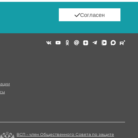
Согласен
ации
сы
ВСП - член Общественного Совета по защите