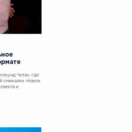
ьное
формате
 секунд Чита», где
й смекалке. Новое
ллекта и