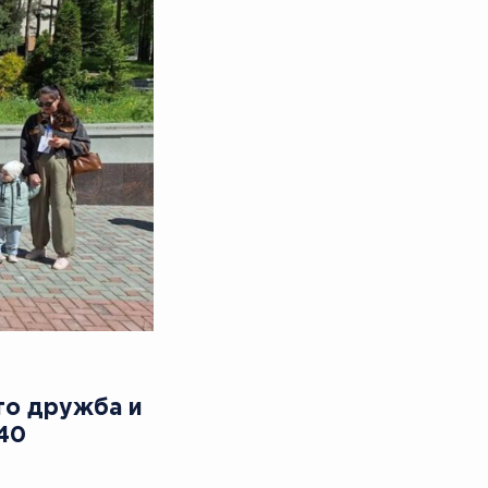
это дружба и
40