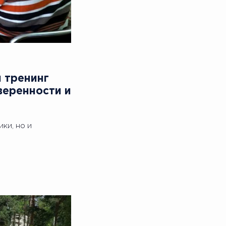
й тренинг
веренности и
ки, но и