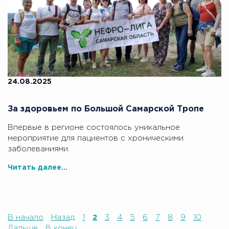
24.08.2025
За здоровьем по Большой Самарской Тропе
Впервые в регионе состоялось уникальное
мероприятие для пациентов с хроническими
заболеваниями.
Читать далее...
В начало
Назад
1
2
3
4
5
6
7
8
9
10
Дальше
В конец