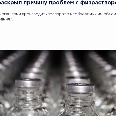
аскрыл причину проблем с физраствор
могли сами производить препарат в необходимых им объем
зднили.