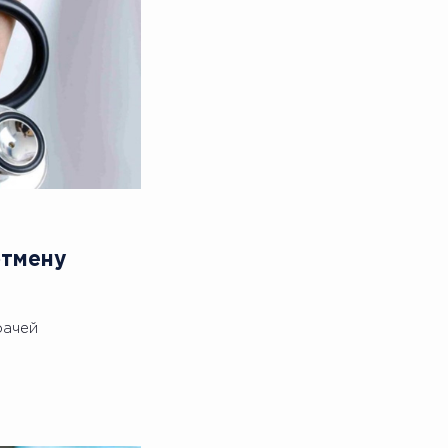
отмену
рачей