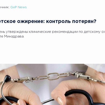
очник:
GxP News
Детское ожирение: контроль потерян?
ень утверждены клинические рекомендации по детскому 
те Минздрава.