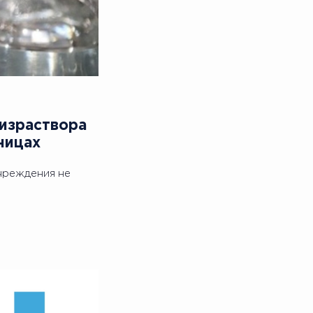
физраствора
ницах
учреждения не