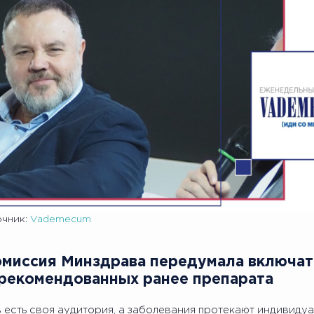
очник:
Vademecum
Комиссия Минздрава передумала включат
рекомендованных ранее препарата
 есть своя аудитория, а заболевания протекают индивиду