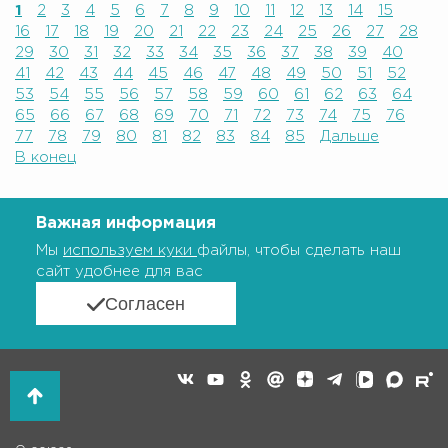
1
2
3
4
5
6
7
8
9
10
11
12
13
14
15
16
17
18
19
20
21
22
23
24
25
26
27
28
29
30
31
32
33
34
35
36
37
38
39
40
41
42
43
44
45
46
47
48
49
50
51
52
53
54
55
56
57
58
59
60
61
62
63
64
65
66
67
68
69
70
71
72
73
74
75
76
77
78
79
80
81
82
83
84
85
Дальше
В конец
Важная информация
Мы
используем куки
файлы, чтобы сделать наш
сайт удобнее для вас
Согласен