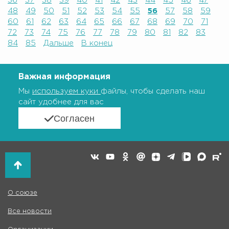
36
37
38
39
40
41
42
43
44
45
46
47
48
49
50
51
52
53
54
55
56
57
58
59
60
61
62
63
64
65
66
67
68
69
70
71
72
73
74
75
76
77
78
79
80
81
82
83
84
85
Дальше
В конец
Важная информация
Мы
используем куки
файлы, чтобы сделать наш
сайт удобнее для вас
Согласен
О союзе
Все новости