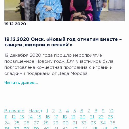
19.12.2020
19.12.2020 Омск. «Новый год отметим вместе –
танцем, юмором и песней!»
19 декабря 2020 года прошло мероприятие
посвященное Новому году. Для участников была
подготовлена концертная программа с играми и
сладкими подарками от Деда Мороза.
Читать далее...
В начало
Назад
1
2
3
4
5
6
7
8
9
10
11
12
13
14
15
16
17
18
19
20
21
22
23
24
25
26
27
28
29
30
31
32
33
34
35