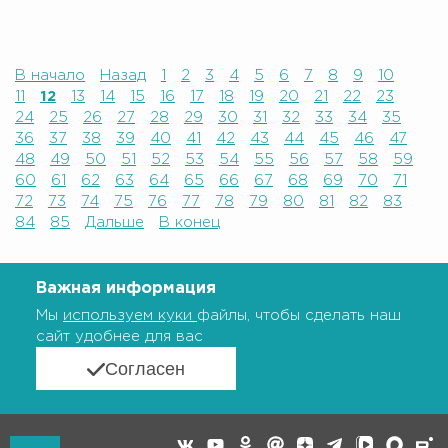
В начало
Назад
1
2
3
4
5
6
7
8
9
10
11
12
13
14
15
16
17
18
19
20
21
22
23
24
25
26
27
28
29
30
31
32
33
34
35
36
37
38
39
40
41
42
43
44
45
46
47
48
49
50
51
52
53
54
55
56
57
58
59
60
61
62
63
64
65
66
67
68
69
70
71
72
73
74
75
76
77
78
79
80
81
82
83
84
85
Дальше
В конец
Важная информация
Мы
используем куки
файлы, чтобы сделать наш
сайт удобнее для вас
Согласен