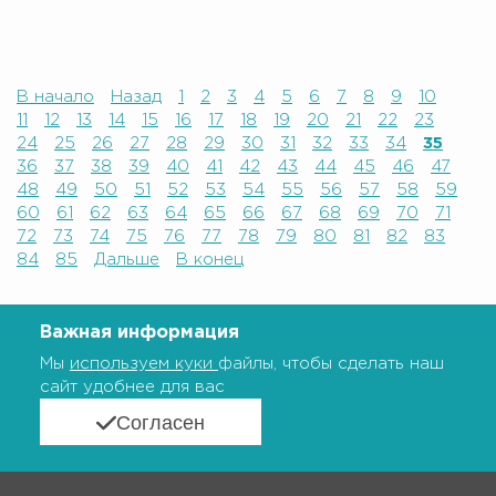
В начало
Назад
1
2
3
4
5
6
7
8
9
10
11
12
13
14
15
16
17
18
19
20
21
22
23
24
25
26
27
28
29
30
31
32
33
34
35
36
37
38
39
40
41
42
43
44
45
46
47
48
49
50
51
52
53
54
55
56
57
58
59
60
61
62
63
64
65
66
67
68
69
70
71
72
73
74
75
76
77
78
79
80
81
82
83
84
85
Дальше
В конец
Важная информация
Мы
используем куки
файлы, чтобы сделать наш
сайт удобнее для вас
Согласен