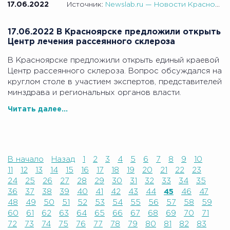
17.06.2022
Источник:
Newslab.ru — Новости Красноярска
17.06.2022 В Красноярске предложили открыть
Центр лечения рассеянного склероза
В Красноярске предложили открыть единый краевой
Центр рассеянного склероза. Вопрос обсуждался на
круглом столе в участием экспертов, представителей
минздрава и региональных органов власти.
Читать далее...
В начало
Назад
1
2
3
4
5
6
7
8
9
10
11
12
13
14
15
16
17
18
19
20
21
22
23
24
25
26
27
28
29
30
31
32
33
34
35
36
37
38
39
40
41
42
43
44
45
46
47
48
49
50
51
52
53
54
55
56
57
58
59
60
61
62
63
64
65
66
67
68
69
70
71
72
73
74
75
76
77
78
79
80
81
82
83