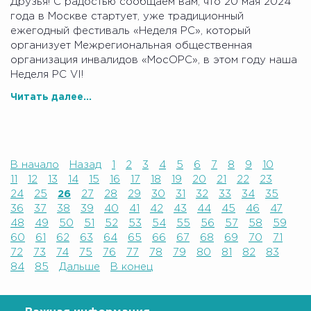
Друзья! С радостью сообщаем вам, что 20 мая 2024
года в Москве стартует, уже традиционный
ежегодный фестиваль «Неделя РС», который
организует Межрегиональная общественная
организация инвалидов «МосОРС», в этом году наша
Неделя РС VI!
Читать далее...
В начало
Назад
1
2
3
4
5
6
7
8
9
10
11
12
13
14
15
16
17
18
19
20
21
22
23
24
25
26
27
28
29
30
31
32
33
34
35
36
37
38
39
40
41
42
43
44
45
46
47
48
49
50
51
52
53
54
55
56
57
58
59
60
61
62
63
64
65
66
67
68
69
70
71
72
73
74
75
76
77
78
79
80
81
82
83
84
85
Дальше
В конец