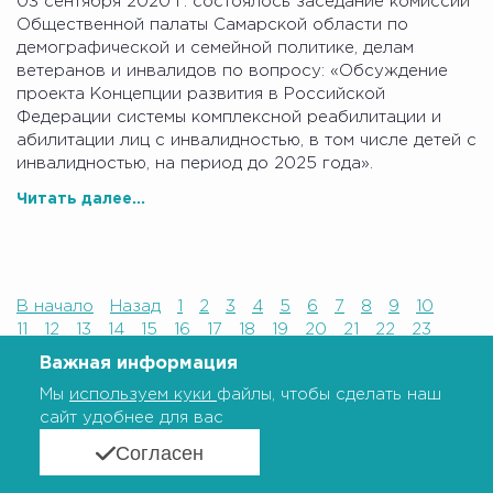
03 сентября 2020 г. состоялось заседание комиссии
Общественной палаты Самарской области по
демографической и семейной политике, делам
ветеранов и инвалидов по вопросу: «Обсуждение
проекта Концепции развития в Российской
Федерации системы комплексной реабилитации и
абилитации лиц с инвалидностью, в том числе детей с
инвалидностью, на период до 2025 года».
Читать далее...
В начало
Назад
1
2
3
4
5
6
7
8
9
10
11
12
13
14
15
16
17
18
19
20
21
22
23
24
25
26
27
28
29
30
31
32
33
34
35
Важная информация
36
37
38
39
40
41
42
43
44
45
46
47
Мы
используем куки
файлы, чтобы сделать наш
48
49
50
51
52
53
54
55
56
57
58
59
сайт удобнее для вас
60
61
62
63
64
65
66
67
68
69
70
71
72
73
74
75
76
77
78
79
80
81
82
83
Согласен
84
85
Дальше
В конец