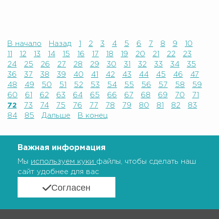
В начало
Назад
1
2
3
4
5
6
7
8
9
10
11
12
13
14
15
16
17
18
19
20
21
22
23
24
25
26
27
28
29
30
31
32
33
34
35
36
37
38
39
40
41
42
43
44
45
46
47
48
49
50
51
52
53
54
55
56
57
58
59
60
61
62
63
64
65
66
67
68
69
70
71
72
73
74
75
76
77
78
79
80
81
82
83
84
85
Дальше
В конец
Важная информация
Мы
используем куки
файлы, чтобы сделать наш
сайт удобнее для вас
Согласен